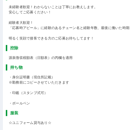
未経験者歓迎！わからないことは丁寧にお教えします。
安心してご応募ください！
経験者大歓迎！
「応募時アピール」に経験のあるチェーン名と経験年数、最後に働いた時期
明るく笑顔で接客できる方のご応募お待ちしてます！
控除
源泉徴収税額表（日額表）の丙欄を適用
持ち物
・身分証明書（現住所記載）
※勤務前にコピーさせていただきます
・印鑑（スタンプ式可）
・ボールペン
服装
☆ユニフォーム貸与あり☆