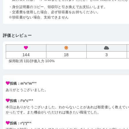
・身分証明書のコピー、領収印と引き換えでお支払いします。
・交通費を使用した場合、必ず領収書をお持ちください。
※領収書がない場合、支給できません
評価とレビュー
144
18
3
採用取消 1回
/評価入力 100%
投稿：m*n*m***
ありがとうございました。
投稿：i*o*c***
本日はありがとうございました。わからないことがあれば都度優しく教えて
かったです。また機会がいただければ働きたい職場でした。
投稿：r*j*j***