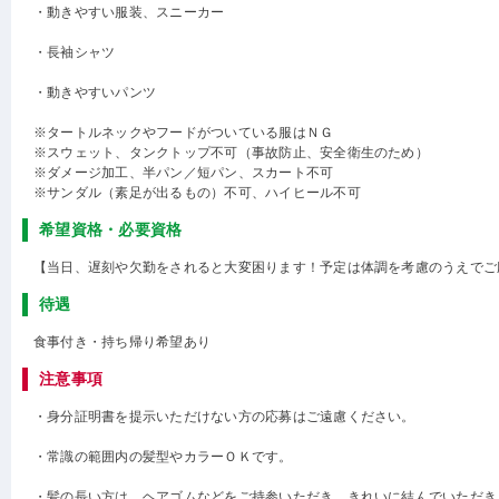
・動きやすい服装、スニーカー
・長袖シャツ
・動きやすいパンツ
※タートルネックやフードがついている服はＮＧ
※スウェット、タンクトップ不可（事故防止、安全衛生のため）
※ダメージ加工、半パン／短パン、スカート不可
※サンダル（素足が出るもの）不可、ハイヒール不可
希望資格・必要資格
【当日、遅刻や欠勤をされると大変困ります！予定は体調を考慮のうえでご
待遇
食事付き・持ち帰り希望あり
注意事項
・身分証明書を提示いただけない方の応募はご遠慮ください。
・常識の範囲内の髪型やカラーＯＫです。
・髪の長い方は、ヘアゴムなどをご持参いただき、きれいに結んでいただき