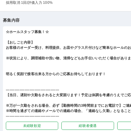
採用取消 1回
/評価入力 100%
募集内容
☆ホールスタッフ募集！☆
【おしごと内容】
お客様のオーダー受け、料理提供、お皿やグラス片付けなど簡単なホールの
※状況により、調理補助や洗い物、清掃などもお手伝いいただく場合があり
明るく笑顔で接客出来る方からのご応募お待ちしております！
-------------------------------------------
【当日、遅刻や欠勤をされると大変困ります！予定は体調を考慮のうえでご
※万が一欠勤をされる場合、必ず【勤務時間の3時間前までにお電話で】ご連
※時間を過ぎての連絡やメールでの連絡の場合、「連絡なし欠勤」となるこ
-------------------------------------------
未経験歓迎
経験者優遇