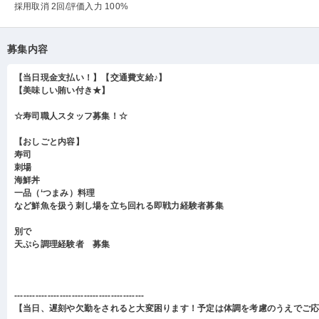
採用取消 2回
/評価入力 100%
募集内容
【当日現金支払い！】【交通費支給♪】
【美味しい賄い付き★】
☆寿司職人スタッフ募集！☆
【おしごと内容】
寿司
刺場
海鮮丼
一品（‘つまみ）料理
など鮮魚を扱う刺し場を立ち回れる即戦力経験者募集
別で
天ぷら調理経験者 募集
-------------------------------------------
【当日、遅刻や欠勤をされると大変困ります！予定は体調を考慮のうえでご