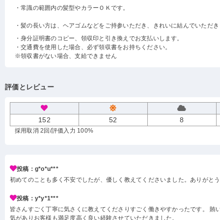
・常識の範囲内の髪型やカラーＯＫです。
・髪の長い方は、ヘアゴムなどをご持参いただき、きれいに結んでいただき
・身分証明書のコピー、領収印と引き換えでお支払いします。
・交通費を使用した場合、必ず領収書をお持ちください。
※領収書がない場合、支給できません
評価とレビュー
152
52
8
採用取消 2回
/評価入力 100%
投稿：g*o*u***
初めてのことも多く不安でしたが、優しく教えてくださいました。ありがと
投稿：y*y*1***
皆さんすごく丁寧に気さくに教えてくださりすごく働きやすかったです。 賄い
気がありお客様も満足度高く良い経験させていただきました。