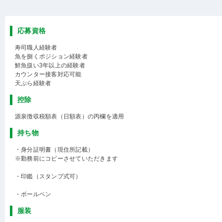
応募資格
寿司職人経験者
魚を捌くポジション経験者
鮮魚扱い3年以上の経験者
カウンター接客対応可能
天ぷら経験者
控除
源泉徴収税額表（日額表）の丙欄を適用
持ち物
・身分証明書（現住所記載）
※勤務前にコピーさせていただきます
・印鑑（スタンプ式可）
・ボールペン
服装