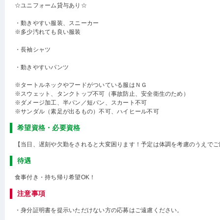
☆ユニフォーム貸与あり☆
・動きやすい服装、スニーカー
※多少汚れても良い服装
・長袖シャツ
・動きやすいパンツ
※タートルネックやフードがついている服はＮＧ
※スウェット、タンクトップ不可（事故防止、安全衛生のため）
※ダメージ加工、半パン／短パン、スカート不可
※サンダル（素足が出るもの）不可、ハイヒール不可
希望資格・必要資格
【当日、遅刻や欠勤をされると大変困ります！予定は体調を考慮のうえでご
待遇
食事付き・持ち帰り希望OK！
注意事項
・身分証明書を提示いただけない方の応募はご遠慮ください。