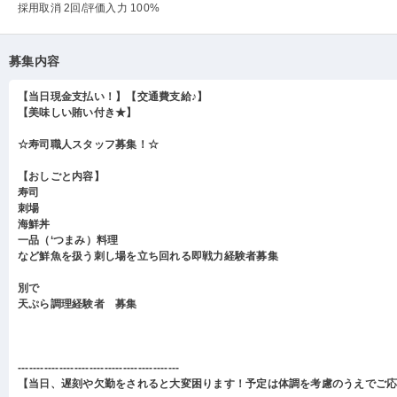
採用取消 2回
/評価入力 100%
募集内容
【当日現金支払い！】【交通費支給♪】
【美味しい賄い付き★】
☆寿司職人スタッフ募集！☆
【おしごと内容】
寿司
刺場
海鮮丼
一品（‘つまみ）料理
など鮮魚を扱う刺し場を立ち回れる即戦力経験者募集
別で
天ぷら調理経験者 募集
-------------------------------------------
【当日、遅刻や欠勤をされると大変困ります！予定は体調を考慮のうえでご