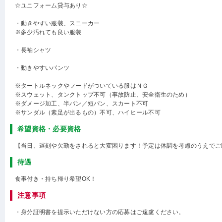
☆ユニフォーム貸与あり☆
・動きやすい服装、スニーカー
※多少汚れても良い服装
・長袖シャツ
・動きやすいパンツ
※タートルネックやフードがついている服はＮＧ
※スウェット、タンクトップ不可（事故防止、安全衛生のため）
※ダメージ加工、半パン／短パン、スカート不可
※サンダル（素足が出るもの）不可、ハイヒール不可
希望資格・必要資格
【当日、遅刻や欠勤をされると大変困ります！予定は体調を考慮のうえでご
待遇
食事付き・持ち帰り希望OK！
注意事項
・身分証明書を提示いただけない方の応募はご遠慮ください。