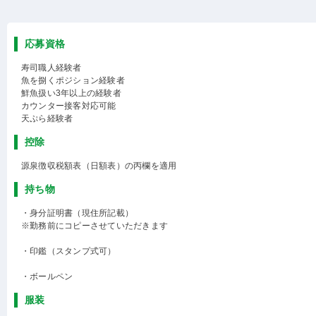
応募資格
寿司職人経験者
魚を捌くポジション経験者
鮮魚扱い3年以上の経験者
カウンター接客対応可能
天ぷら経験者
控除
源泉徴収税額表（日額表）の丙欄を適用
持ち物
・身分証明書（現住所記載）
※勤務前にコピーさせていただきます
・印鑑（スタンプ式可）
・ボールペン
服装