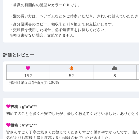
・常識の範囲内の髪型やカラーＯＫです。
・髪の長い方は、ヘアゴムなどをご持参いただき、きれいに結んでいただき
・身分証明書のコピー、領収印と引き換えでお支払いします。
・交通費を使用した場合、必ず領収書をお持ちください。
※領収書がない場合、支給できません
評価とレビュー
152
52
8
採用取消 2回
/評価入力 100%
投稿：g*o*u***
初めてのことも多く不安でしたが、優しく教えてくださいました。ありがと
投稿：y*y*1***
皆さんすごく丁寧に気さくに教えてくださりすごく働きやすかったです。 賄い
気がありお客様も満足度高く良い経験させていただきました。