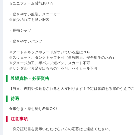
☆ユニフォーム貸与あり☆
・動きやすい服装、スニーカー
※多少汚れても良い服装
・長袖シャツ
・動きやすいパンツ
※タートルネックやフードがついている服はＮＧ
※スウェット、タンクトップ不可（事故防止、安全衛生のため）
※ダメージ加工、半パン／短パン、スカート不可
※サンダル（素足が出るもの）不可、ハイヒール不可
希望資格・必要資格
【当日、遅刻や欠勤をされると大変困ります！予定は体調を考慮のうえでご
待遇
食事付き・持ち帰り希望OK！
注意事項
・身分証明書を提示いただけない方の応募はご遠慮ください。