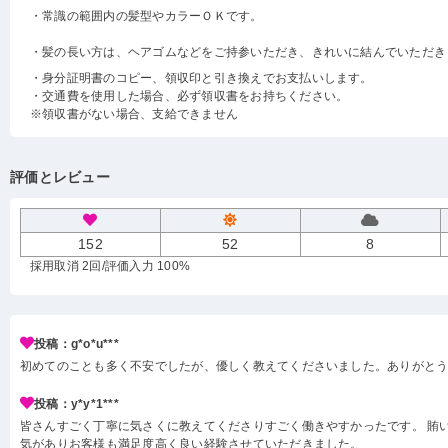
・常識の範囲内の髪型やカラーＯＫです。
・髪の長い方は、ヘアゴムなどをご持参いただき、きれいに結んでいただき
・身分証明書のコピー、領収印と引き換えでお支払いします。
・交通費を使用した場合、必ず領収書をお持ちください。
※領収書がない場合、支給できません
評価とレビュー
152
52
8
採用取消 2回
/評価入力 100%
投稿：g*o*u***
初めてのことも多く不安でしたが、優しく教えてくださいました。ありがと
投稿：y*y*1***
皆さんすごく丁寧に気さくに教えてくださりすごく働きやすかったです。 賄い
気がありお客様も満足度高く良い経験させていただきました。