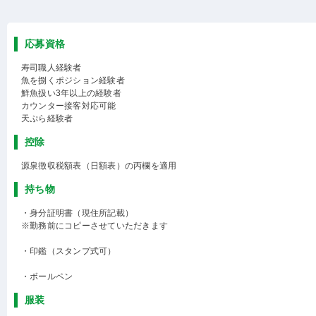
応募資格
寿司職人経験者
魚を捌くポジション経験者
鮮魚扱い3年以上の経験者
カウンター接客対応可能
天ぷら経験者
控除
源泉徴収税額表（日額表）の丙欄を適用
持ち物
・身分証明書（現住所記載）
※勤務前にコピーさせていただきます
・印鑑（スタンプ式可）
・ボールペン
服装