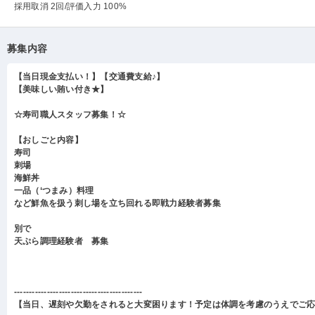
採用取消 2回
/評価入力 100%
募集内容
【当日現金支払い！】【交通費支給♪】
【美味しい賄い付き★】
☆寿司職人スタッフ募集！☆
【おしごと内容】
寿司
刺場
海鮮丼
一品（‘つまみ）料理
など鮮魚を扱う刺し場を立ち回れる即戦力経験者募集
別で
天ぷら調理経験者 募集
-------------------------------------------
【当日、遅刻や欠勤をされると大変困ります！予定は体調を考慮のうえでご