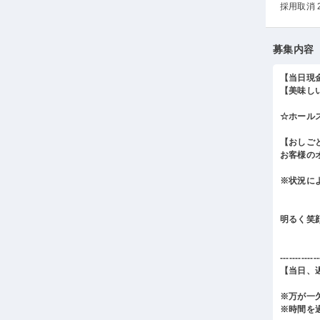
採用取消 
募集内容
【当日現
【美味し
☆ホール
【おしご
お客様の
※状況に
明るく笑
-------------
【当日、
※万が一
※時間を