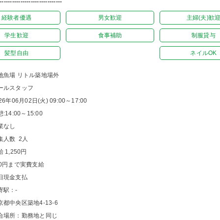
------------------------------
経験者優遇
男女歓迎
主婦(夫)歓
学生歓迎
食事補助
制服貸与
髪型自由
ネイルOK
地魚場 リトル築地場外
ールスタッフ
26年06月02日(火) 09:00～17:00
:14:00～15:00
業なし
集人数 2人
 1,250円
00円まで実費支給
日現金支払
寄駅：-
京都中央区築地4-13-6
合場所：勤務地と同じ