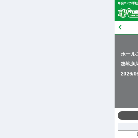
単発OKの手
ホール
築地魚
2026/