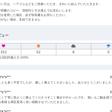
長い方は、ヘアゴムなどをご持参いただき、きれいに結んでいただきます。
証明書のコピー、領収印と引き換えでお支払いします。
費を使用した場合、必ず領収書をお持ちください。
書がない場合、支給できません
ビュー
152
52
8
5
 2回
/評価入力 100%
o*u***
2
ことも多く不安でしたが、優しく教えてくださいました。ありがとうございました
y*1***
2
ごく丁寧に気さくに教えてくださりすごく働きやすかったです。 賄いもご馳走様で
お客様も満足度高く良い経験させていただきました。
k*n***
2