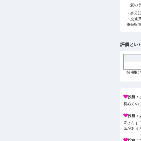
・髪の
・身分
・交通
※領収
評価とレ
採用取消
投稿：g*
初めての
投稿：y*
皆さんす
気があり
投稿：n*