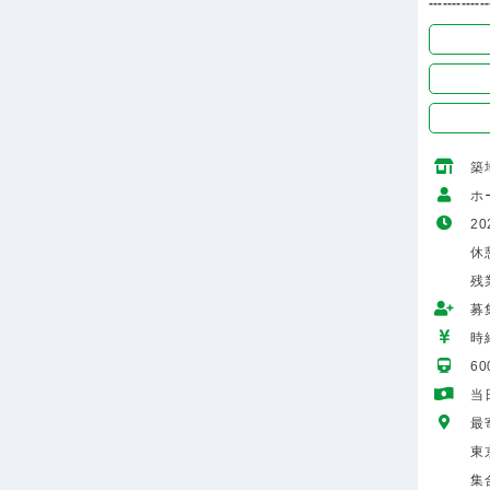
-------------
築
ホ
20
休憩
残
募
時給
6
当
最
東
集