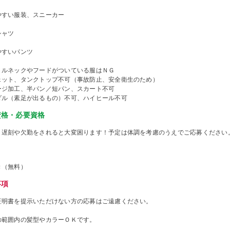
やすい服装、スニーカー
シャツ
やすいパンツ
トルネックやフードがついている服はＮＧ
ェット、タンクトップ不可（事故防止、安全衛生のため）
ージ加工、半パン／短パン、スカート不可
ダル（素足が出るもの）不可、ハイヒール不可
資格・必要資格
、遅刻や欠勤をされると大変困ります！予定は体調を考慮のうえでご応募ください
き（無料）
事項
証明書を提示いただけない方の応募はご遠慮ください。
の範囲内の髪型やカラーＯＫです。