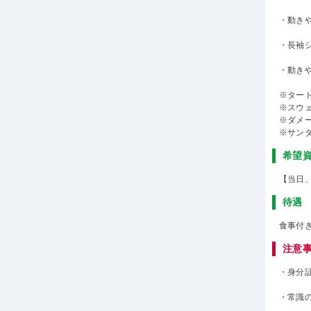
・動き
・長袖
・動き
※ター
※スウ
※ダメ
※サン
希望
【当日
待遇
食事付
注意
・身分
・常識