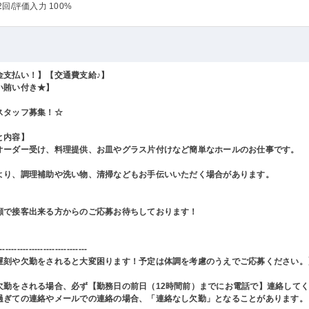
2回
/評価入力 100%
金支払い！】【交通費支給♪】
い賄い付き★】
スタッフ募集！☆
と内容】
オーダー受け、料理提供、お皿やグラス片付けなど簡単なホールのお仕事です。
より、調理補助や洗い物、清掃などもお手伝いいただく場合があります。
顔で接客出来る方からのご応募お待ちしております！
------------------------------
遅刻や欠勤をされると大変困ります！予定は体調を考慮のうえでご応募ください。
欠勤をされる場合、必ず【勤務日の前日（12時間前）までにお電話で】連絡して
過ぎての連絡やメールでの連絡の場合、「連絡なし欠勤」となることがあります。