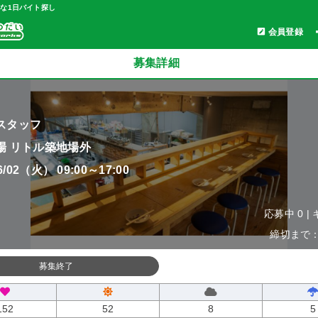
軽な1日バイト探し
会員登録
募集詳細
スタッフ
場 リトル築地場外
06/02（火） 09:00～17:00
応募中 0 |
締切まで：0
募集終了
152
52
8
5