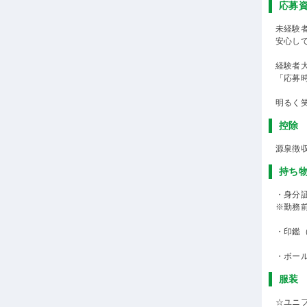
応募
未経験
安心し
経験者
「応募
明るく
控除
源泉徴
持ち
・身分
※勤務
・印鑑
・ボー
服装
☆ユニ