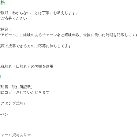
資格
者歓迎！わからないことは丁寧にお教えします。
てご応募ください！
大歓迎！
時アピール」に経験のあるチェーン名と経験年数、最後に働いた時期を記載してく
笑顔で接客できる方のご応募お待ちしてます！
収税額表（日額表）の丙欄を適用
物
証明書（現住所記載）
前にコピーさせていただきます
（スタンプ式可）
ルペン
フォーム貸与あり☆