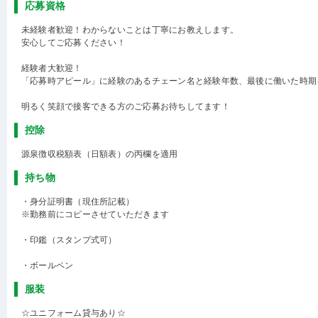
応募資格
未経験者歓迎！わからないことは丁寧にお教えします。
安心してご応募ください！
経験者大歓迎！
「応募時アピール」に経験のあるチェーン名と経験年数、最後に働いた時期
明るく笑顔で接客できる方のご応募お待ちしてます！
控除
源泉徴収税額表（日額表）の丙欄を適用
持ち物
・身分証明書（現住所記載）
※勤務前にコピーさせていただきます
・印鑑（スタンプ式可）
・ボールペン
服装
☆ユニフォーム貸与あり☆