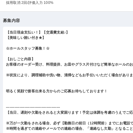
採用取消 2回
/評価入力 100%
募集内容
【当日現金支払い！】【交通費支給♪】
【美味しい賄い付き★】
☆ホールスタッフ募集！☆
【おしごと内容】
お客様のオーダー受け、料理提供、お皿やグラス片付けなど簡単なホールの
※状況により、調理補助や洗い物、清掃などもお手伝いいただく場合があり
明るく笑顔で接客出来る方からのご応募お待ちしております！
-------------------------------------------
【当日、遅刻や欠勤をされると大変困ります！予定は体調を考慮のうえでご
※万が一欠勤をされる場合、必ず【勤務日の前日（12時間前）までにお電話
※時間を過ぎての連絡やメールでの連絡の場合、「連絡なし欠勤」となるこ