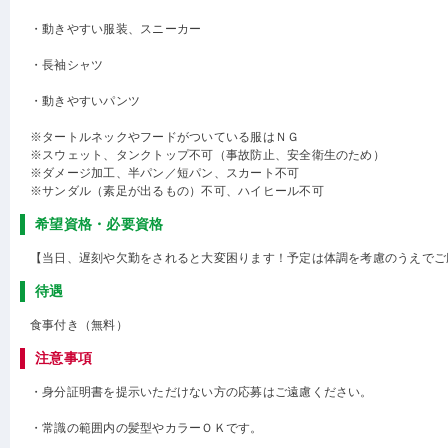
・動きやすい服装、スニーカー
・長袖シャツ
・動きやすいパンツ
※タートルネックやフードがついている服はＮＧ
※スウェット、タンクトップ不可（事故防止、安全衛生のため）
※ダメージ加工、半パン／短パン、スカート不可
※サンダル（素足が出るもの）不可、ハイヒール不可
希望資格・必要資格
【当日、遅刻や欠勤をされると大変困ります！予定は体調を考慮のうえでご
待遇
食事付き（無料）
注意事項
・身分証明書を提示いただけない方の応募はご遠慮ください。
・常識の範囲内の髪型やカラーＯＫです。