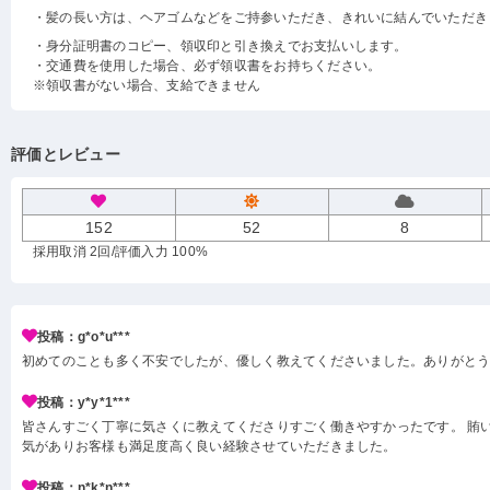
・髪の長い方は、ヘアゴムなどをご持参いただき、きれいに結んでいただき
・身分証明書のコピー、領収印と引き換えでお支払いします。
・交通費を使用した場合、必ず領収書をお持ちください。
※領収書がない場合、支給できません
評価とレビュー
152
52
8
採用取消 2回
/評価入力 100%
投稿：g*o*u***
初めてのことも多く不安でしたが、優しく教えてくださいました。ありがと
投稿：y*y*1***
皆さんすごく丁寧に気さくに教えてくださりすごく働きやすかったです。 賄い
気がありお客様も満足度高く良い経験させていただきました。
投稿：n*k*n***