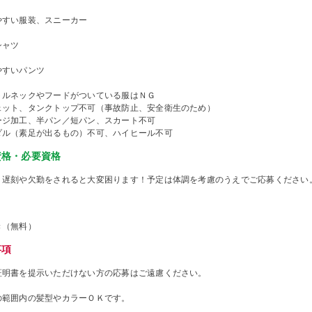
やすい服装、スニーカー
シャツ
やすいパンツ
トルネックやフードがついている服はＮＧ
ェット、タンクトップ不可（事故防止、安全衛生のため）
ージ加工、半パン／短パン、スカート不可
ダル（素足が出るもの）不可、ハイヒール不可
資格・必要資格
、遅刻や欠勤をされると大変困ります！予定は体調を考慮のうえでご応募ください
き（無料）
事項
証明書を提示いただけない方の応募はご遠慮ください。
の範囲内の髪型やカラーＯＫです。