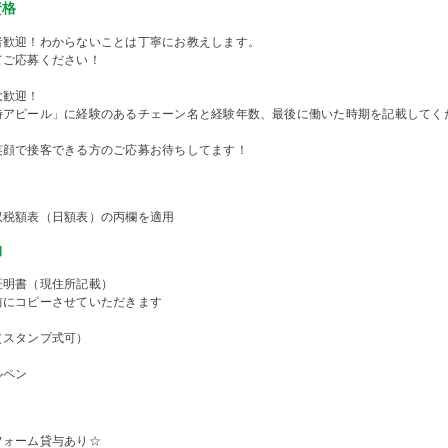
資格
者歓迎！わからないことは丁寧にお教えします。
てご応募ください！
大歓迎！
時アピール」に経験のあるチェーン名と経験年数、最後に働いた時期を記載してく
笑顔で接客できる方のご応募お待ちしてます！
収税額表（日額表）の丙欄を適用
物
証明書（現住所記載）
前にコピーさせていただきます
（スタンプ式可）
ルペン
フォーム貸与あり☆