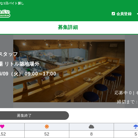
軽な1日バイト探し
会員登録
募集詳細
スタッフ
場 リトル築地場外
06/09（火） 09:00～17:00
応募中 0 |
締切まで：0
募集終了
152
52
8
5