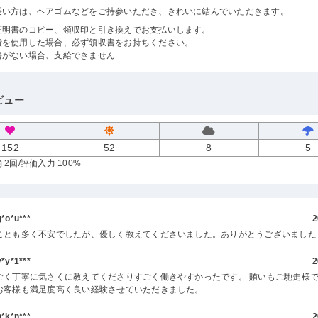
長い方は、ヘアゴムなどをご持参いただき、きれいに結んでいただきます。
証明書のコピー、領収印と引き換えでお支払いします。
費を使用した場合、必ず領収書をお持ちください。
書がない場合、支給できません
ビュー
152
52
8
5
 2回
/評価入力 100%
o*u***
2
ことも多く不安でしたが、優しく教えてくださいました。ありがとうございました
y*1***
2
ごく丁寧に気さくに教えてくださりすごく働きやすかったです。 賄いもご馳走様で
お客様も満足度高く良い経験させていただきました。
k*n***
2