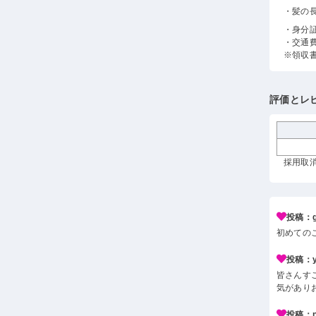
・髪の
・身分
・交通
※領収
評価とレ
採用取消
投稿：g*
初めての
投稿：y*
皆さんす
気があり
投稿：n*