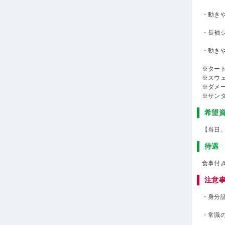
・動き
・長袖
・動き
※ター
※スウ
※ダメ
※サン
希望
【当日
待遇
食事付
注意
・身分
・常識