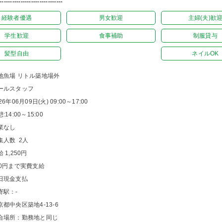
------------------------------
経験者優遇
男女歓迎
主婦(夫)歓
学生歓迎
食事補助
制服貸与
髪型自由
ネイルOK
地魚場 リトル築地場外
ールスタッフ
26年06月09日(火) 09:00～17:00
:14:00～15:00
業なし
集人数 2人
 1,250円
00円まで実費支給
日現金支払
寄駅：-
京都中央区築地4-13-6
合場所：勤務地と同じ