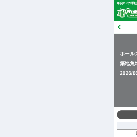
単発OKの手
ホール
築地魚
2026/