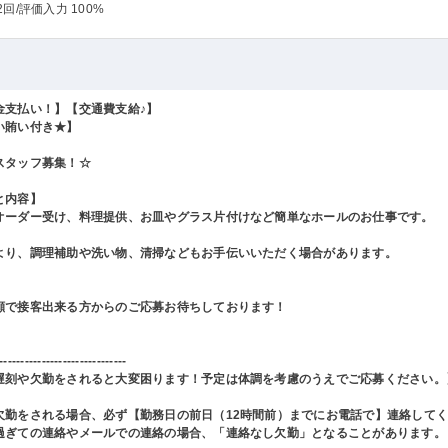
2回
/評価入力 100%
金支払い！】【交通費支給♪】
い賄い付き★】
スタッフ募集！☆
と内容】
オーダー受け、料理提供、お皿やグラス片付けなど簡単なホールのお仕事です。
より、調理補助や洗い物、清掃などもお手伝いいただく場合があります。
顔で接客出来る方からのご応募お待ちしております！
------------------------------
遅刻や欠勤をされると大変困ります！予定は体調を考慮のうえでご応募ください。
欠勤をされる場合、必ず【勤務日の前日（12時間前）までにお電話で】連絡して
過ぎての連絡やメールでの連絡の場合、「連絡なし欠勤」となることがあります。