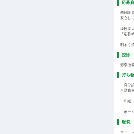
応募
未経験
安心し
経験者
「応募
明るく
控除
源泉徴
持ち
・身分
※勤務
・印鑑
・ボー
服装
☆ユニ