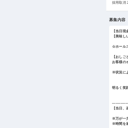
採用取消 
募集内容
【当日現
【美味し
☆ホール
【おしご
お客様の
※状況に
明るく笑
-------------
【当日、
※万が一
※時間を