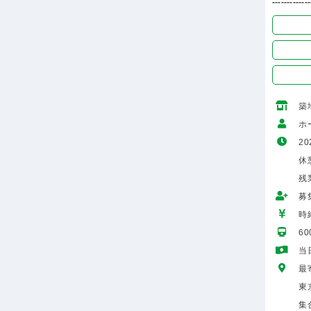
-------------
築
ホ
20
休憩
残
募
時給
6
当
最
東
集