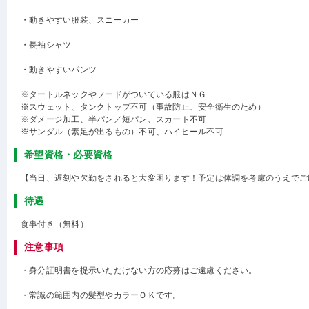
・動きやすい服装、スニーカー
・長袖シャツ
・動きやすいパンツ
※タートルネックやフードがついている服はＮＧ
※スウェット、タンクトップ不可（事故防止、安全衛生のため）
※ダメージ加工、半パン／短パン、スカート不可
※サンダル（素足が出るもの）不可、ハイヒール不可
希望資格・必要資格
【当日、遅刻や欠勤をされると大変困ります！予定は体調を考慮のうえでご
待遇
食事付き（無料）
注意事項
・身分証明書を提示いただけない方の応募はご遠慮ください。
・常識の範囲内の髪型やカラーＯＫです。