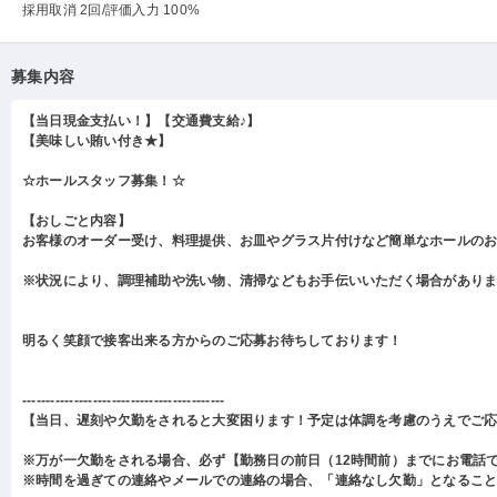
採用取消 2回
/評価入力 100%
募集内容
【当日現金支払い！】【交通費支給♪】
【美味しい賄い付き★】
☆ホールスタッフ募集！☆
【おしごと内容】
お客様のオーダー受け、料理提供、お皿やグラス片付けなど簡単なホールの
※状況により、調理補助や洗い物、清掃などもお手伝いいただく場合があり
明るく笑顔で接客出来る方からのご応募お待ちしております！
-------------------------------------------
【当日、遅刻や欠勤をされると大変困ります！予定は体調を考慮のうえでご
※万が一欠勤をされる場合、必ず【勤務日の前日（12時間前）までにお電話
※時間を過ぎての連絡やメールでの連絡の場合、「連絡なし欠勤」となるこ