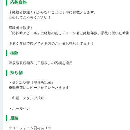
応募資格
未経験者歓迎！わからないことは丁寧にお教えします。
安心してご応募ください！
経験者大歓迎！
「応募時アピール」に経験のあるチェーン名と経験年数、最後に働いた時期
明るく笑顔で接客できる方のご応募お待ちしてます！
控除
源泉徴収税額表（日額表）の丙欄を適用
持ち物
・身分証明書（現住所記載）
※勤務前にコピーさせていただきます
・印鑑（スタンプ式可）
・ボールペン
服装
☆ユニフォーム貸与あり☆