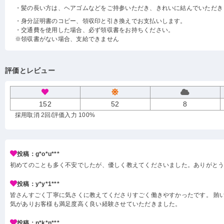
・髪の長い方は、ヘアゴムなどをご持参いただき、きれいに結んでいただき
・身分証明書のコピー、領収印と引き換えでお支払いします。
・交通費を使用した場合、必ず領収書をお持ちください。
※領収書がない場合、支給できません
評価とレビュー
152
52
8
採用取消 2回
/評価入力 100%
投稿：g*o*u***
初めてのことも多く不安でしたが、優しく教えてくださいました。ありがと
投稿：y*y*1***
皆さんすごく丁寧に気さくに教えてくださりすごく働きやすかったです。 賄い
気がありお客様も満足度高く良い経験させていただきました。
投稿：n*k*n***