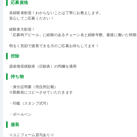
応募資格
未経験者歓迎！わからないことは丁寧にお教えします。
安心してご応募ください！
経験者大歓迎！
「応募時アピール」に経験のあるチェーン名と経験年数、最後に働いた時期
明るく笑顔で接客できる方のご応募お待ちしてます！
控除
源泉徴収税額表（日額表）の丙欄を適用
持ち物
・身分証明書（現住所記載）
※勤務前にコピーさせていただきます
・印鑑（スタンプ式可）
・ボールペン
服装
☆ユニフォーム貸与あり☆