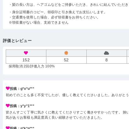
・髪の長い方は、ヘアゴムなどをご持参いただき、きれいに結んでいただき
・身分証明書のコピー、領収印と引き換えでお支払いします。
・交通費を使用した場合、必ず領収書をお持ちください。
※領収書がない場合、支給できません
評価とレビュー
152
52
8
採用取消 2回
/評価入力 100%
投稿：g*o*u***
初めてのことも多く不安でしたが、優しく教えてくださいました。ありがと
投稿：y*y*1***
皆さんすごく丁寧に気さくに教えてくださりすごく働きやすかったです。 賄い
気がありお客様も満足度高く良い経験させていただきました。
投稿：n*k*n***