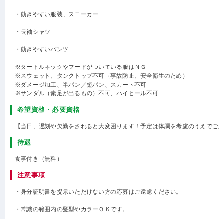
・動きやすい服装、スニーカー
・長袖シャツ
・動きやすいパンツ
※タートルネックやフードがついている服はＮＧ
※スウェット、タンクトップ不可（事故防止、安全衛生のため）
※ダメージ加工、半パン／短パン、スカート不可
※サンダル（素足が出るもの）不可、ハイヒール不可
希望資格・必要資格
【当日、遅刻や欠勤をされると大変困ります！予定は体調を考慮のうえでご
待遇
食事付き（無料）
注意事項
・身分証明書を提示いただけない方の応募はご遠慮ください。
・常識の範囲内の髪型やカラーＯＫです。