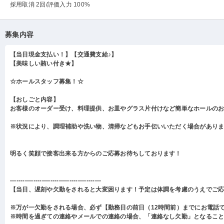
採用取消 2回
/評価入力 100%
募集内容
【当日現金支払い！】【交通費支給♪】
【美味しい賄い付き★】
☆ホールスタッフ募集！☆
【おしごと内容】
お客様のオーダー受け、料理提供、お皿やグラス片付けなど簡単なホールの
※状況により、調理補助や洗い物、清掃などもお手伝いいただく場合があり
明るく笑顔で接客出来る方からのご応募お待ちしております！
-------------------------------------------
【当日、遅刻や欠勤をされると大変困ります！予定は体調を考慮のうえでご
※万が一欠勤をされる場合、必ず【勤務日の前日（12時間前）までにお電話
※時間を過ぎての連絡やメールでの連絡の場合、「連絡なし欠勤」となるこ