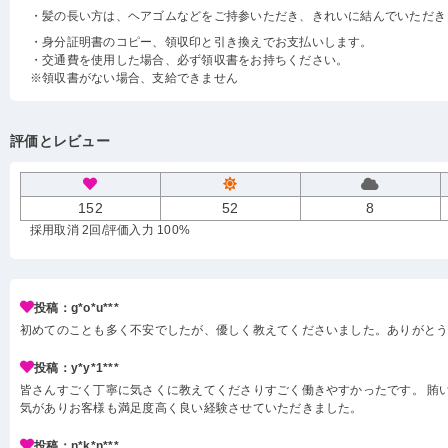
・髪の長い方は、ヘアゴムなどをご持参いただき、きれいに結んでいただき
・身分証明書のコピー、領収印と引き換えでお支払いします。
・交通費を使用した場合、必ず領収書をお持ちください。
※領収書がない場合、支給できません
評価とレビュー
152
52
8
採用取消 2回
/評価入力 100%
投稿：g*o*u***
初めてのことも多く不安でしたが、優しく教えてくださいました。ありがと
投稿：y*y*1***
皆さんすごく丁寧に気さくに教えてくださりすごく働きやすかったです。 賄い
気がありお客様も満足度高く良い経験させていただきました。
投稿：n*k*n***