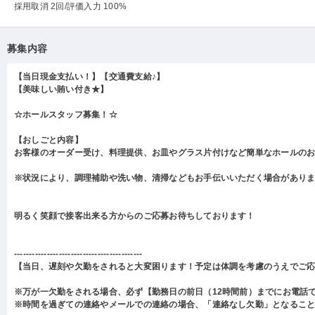
採用取消 2回
/評価入力 100%
募集内容
【当日現金支払い！】【交通費支給♪】
【美味しい賄い付き★】
☆ホールスタッフ募集！☆
【おしごと内容】
お客様のオーダー受け、料理提供、お皿やグラス片付けなど簡単なホールの
※状況により、調理補助や洗い物、清掃などもお手伝いいただく場合があり
明るく笑顔で接客出来る方からのご応募お待ちしております！
-------------------------------------------
【当日、遅刻や欠勤をされると大変困ります！予定は体調を考慮のうえでご
※万が一欠勤をされる場合、必ず【勤務日の前日（12時間前）までにお電話
※時間を過ぎての連絡やメールでの連絡の場合、「連絡なし欠勤」となるこ