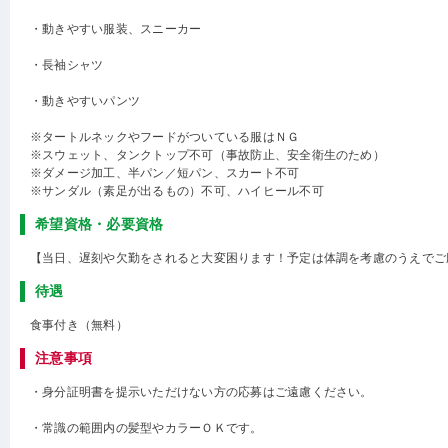
・動きやすい服装、スニーカー
・長袖シャツ
・動きやすいパンツ
※タートルネックやフードがついている服はＮＧ
※スウェット、タンクトップ不可（事故防止、安全衛生のため）
※ダメージ加工、半パン／短パン、スカート不可
※サンダル（素足が出るもの）不可、ハイヒール不可
希望資格・必要資格
【当日、遅刻や欠勤をされると大変困ります！予定は体調を考慮のうえでご
待遇
食事付き（無料）
注意事項
・身分証明書を提示いただけない方の応募はご遠慮ください。
・常識の範囲内の髪型やカラーＯＫです。