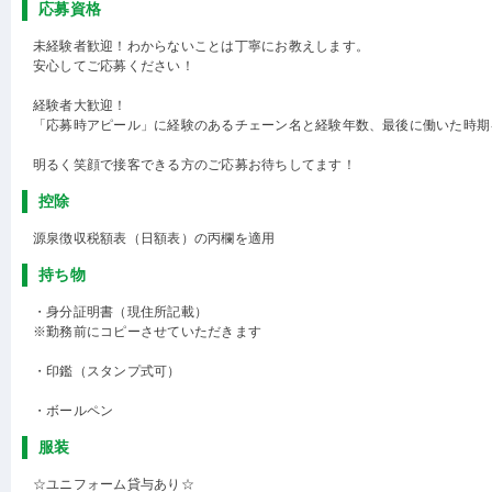
応募資格
未経験者歓迎！わからないことは丁寧にお教えします。
安心してご応募ください！
経験者大歓迎！
「応募時アピール」に経験のあるチェーン名と経験年数、最後に働いた時期
明るく笑顔で接客できる方のご応募お待ちしてます！
控除
源泉徴収税額表（日額表）の丙欄を適用
持ち物
・身分証明書（現住所記載）
※勤務前にコピーさせていただきます
・印鑑（スタンプ式可）
・ボールペン
服装
☆ユニフォーム貸与あり☆