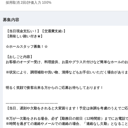
採用取消 2回
/評価入力 100%
募集内容
【当日現金支払い！】【交通費支給♪】
【美味しい賄い付き★】
☆ホールスタッフ募集！☆
【おしごと内容】
お客様のオーダー受け、料理提供、お皿やグラス片付けなど簡単なホールの
※状況により、調理補助や洗い物、清掃などもお手伝いいただく場合があり
明るく笑顔で接客出来る方からのご応募お待ちしております！
-------------------------------------------
【当日、遅刻や欠勤をされると大変困ります！予定は体調を考慮のうえでご
※万が一欠勤をされる場合、必ず【勤務日の前日（12時間前）までにお電話
※時間を過ぎての連絡やメールでの連絡の場合、「連絡なし欠勤」となるこ