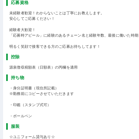
応募資格
未経験者歓迎！わからないことは丁寧にお教えします。
安心してご応募ください！
経験者大歓迎！
「応募時アピール」に経験のあるチェーン名と経験年数、最後に働いた時期
明るく笑顔で接客できる方のご応募お待ちしてます！
控除
源泉徴収税額表（日額表）の丙欄を適用
持ち物
・身分証明書（現住所記載）
※勤務前にコピーさせていただきます
・印鑑（スタンプ式可）
・ボールペン
服装
☆ユニフォーム貸与あり☆