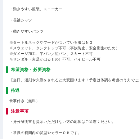
・動きやすい服装、スニーカー
・長袖シャツ
・動きやすいパンツ
※タートルネックやフードがついている服はＮＧ
※スウェット、タンクトップ不可（事故防止、安全衛生のため）
※ダメージ加工、半パン／短パン、スカート不可
※サンダル（素足が出るもの）不可、ハイヒール不可
希望資格・必要資格
【当日、遅刻や欠勤をされると大変困ります！予定は体調を考慮のうえでご
待遇
食事付き（無料）
注意事項
・身分証明書を提示いただけない方の応募はご遠慮ください。
・常識の範囲内の髪型やカラーＯＫです。