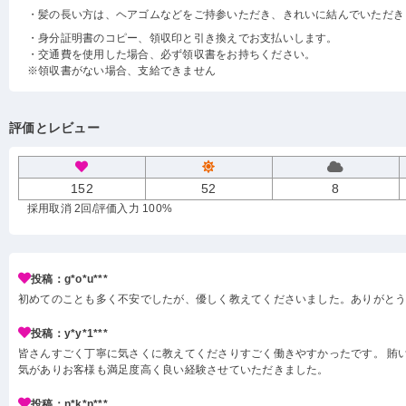
・髪の長い方は、ヘアゴムなどをご持参いただき、きれいに結んでいただき
・身分証明書のコピー、領収印と引き換えでお支払いします。
・交通費を使用した場合、必ず領収書をお持ちください。
※領収書がない場合、支給できません
評価とレビュー
152
52
8
採用取消 2回
/評価入力 100%
投稿：g*o*u***
初めてのことも多く不安でしたが、優しく教えてくださいました。ありがと
投稿：y*y*1***
皆さんすごく丁寧に気さくに教えてくださりすごく働きやすかったです。 賄い
気がありお客様も満足度高く良い経験させていただきました。
投稿：n*k*n***