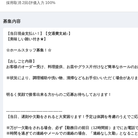
採用取消 2回
/評価入力 100%
募集内容
【当日現金支払い！】【交通費支給♪】
【美味しい賄い付き★】
☆ホールスタッフ募集！☆
【おしごと内容】
お客様のオーダー受け、料理提供、お皿やグラス片付けなど簡単なホールの
※状況により、調理補助や洗い物、清掃などもお手伝いいただく場合があり
明るく笑顔で接客出来る方からのご応募お待ちしております！
-------------------------------------------
【当日、遅刻や欠勤をされると大変困ります！予定は体調を考慮のうえでご
※万が一欠勤をされる場合、必ず【勤務日の前日（12時間前）までにお電話
※時間を過ぎての連絡やメールでの連絡の場合、「連絡なし欠勤」となるこ