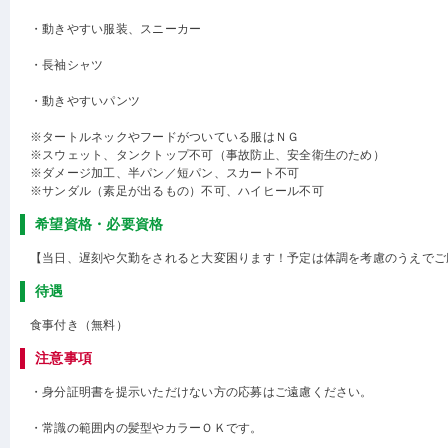
・動きやすい服装、スニーカー
・長袖シャツ
・動きやすいパンツ
※タートルネックやフードがついている服はＮＧ
※スウェット、タンクトップ不可（事故防止、安全衛生のため）
※ダメージ加工、半パン／短パン、スカート不可
※サンダル（素足が出るもの）不可、ハイヒール不可
希望資格・必要資格
【当日、遅刻や欠勤をされると大変困ります！予定は体調を考慮のうえでご
待遇
食事付き（無料）
注意事項
・身分証明書を提示いただけない方の応募はご遠慮ください。
・常識の範囲内の髪型やカラーＯＫです。