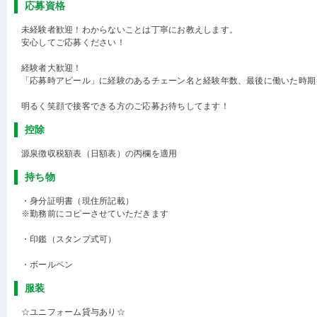
応募資格
未経験者歓迎！わからないことは丁寧にお教えします。
安心してご応募ください！
経験者大歓迎！
「応募時アピール」に経験のあるチェーン名と経験年数、最後に働いた時期
明るく笑顔で接客できる方のご応募お待ちしてます！
控除
源泉徴収税額表（日額表）の丙欄を適用
持ち物
・身分証明書（現住所記載）
※勤務前にコピーさせていただきます
・印鑑（スタンプ式可）
・ボールペン
服装
☆ユニフォーム貸与あり☆