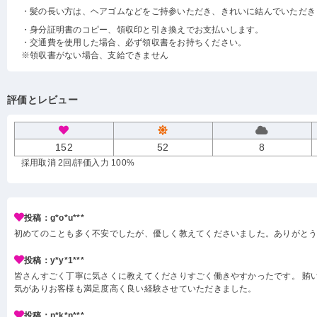
・髪の長い方は、ヘアゴムなどをご持参いただき、きれいに結んでいただき
・身分証明書のコピー、領収印と引き換えでお支払いします。
・交通費を使用した場合、必ず領収書をお持ちください。
※領収書がない場合、支給できません
評価とレビュー
152
52
8
採用取消 2回
/評価入力 100%
投稿：g*o*u***
初めてのことも多く不安でしたが、優しく教えてくださいました。ありがと
投稿：y*y*1***
皆さんすごく丁寧に気さくに教えてくださりすごく働きやすかったです。 賄い
気がありお客様も満足度高く良い経験させていただきました。
投稿：n*k*n***