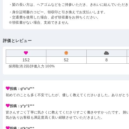
・髪の長い方は、ヘアゴムなどをご持参いただき、きれいに結んでいただき
・身分証明書のコピー、領収印と引き換えでお支払いします。
・交通費を使用した場合、必ず領収書をお持ちください。
※領収書がない場合、支給できません
評価とレビュー
152
52
8
採用取消 2回
/評価入力 100%
投稿：g*o*u***
初めてのことも多く不安でしたが、優しく教えてくださいました。ありがと
投稿：y*y*1***
皆さんすごく丁寧に気さくに教えてくださりすごく働きやすかったです。 賄い
気がありお客様も満足度高く良い経験させていただきました。
投稿：n*k*n***