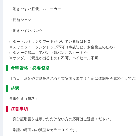
・動きやすい服装、スニーカー
・長袖シャツ
・動きやすいパンツ
※タートルネックやフードがついている服はＮＧ
※スウェット、タンクトップ不可（事故防止、安全衛生のため）
※ダメージ加工、半パン／短パン、スカート不可
※サンダル（素足が出るもの）不可、ハイヒール不可
希望資格・必要資格
【当日、遅刻や欠勤をされると大変困ります！予定は体調を考慮のうえでご
待遇
食事付き（無料）
注意事項
・身分証明書を提示いただけない方の応募はご遠慮ください。
・常識の範囲内の髪型やカラーＯＫです。