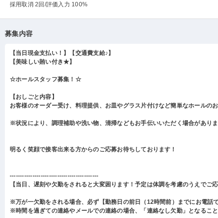
採用取消 2回
/評価入力 100%
募集内容
【当日現金支払い！】【交通費支給♪】
【美味しい賄い付き★】
☆ホールスタッフ募集！☆
【おしごと内容】
お客様のオーダー受け、料理提供、お皿やグラス片付けなど簡単なホールの
※状況により、調理補助や洗い物、清掃などもお手伝いいただく場合があり
明るく笑顔で接客出来る方からのご応募お待ちしております！
-------------------------------------------
【当日、遅刻や欠勤をされると大変困ります！予定は体調を考慮のうえでご
※万が一欠勤をされる場合、必ず【勤務日の前日（12時間前）までにお電話
※時間を過ぎての連絡やメールでの連絡の場合、「連絡なし欠勤」となるこ