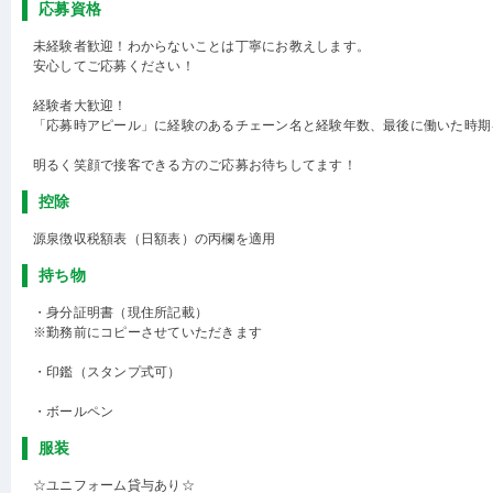
応募資格
未経験者歓迎！わからないことは丁寧にお教えします。
安心してご応募ください！
経験者大歓迎！
「応募時アピール」に経験のあるチェーン名と経験年数、最後に働いた時期
明るく笑顔で接客できる方のご応募お待ちしてます！
控除
源泉徴収税額表（日額表）の丙欄を適用
持ち物
・身分証明書（現住所記載）
※勤務前にコピーさせていただきます
・印鑑（スタンプ式可）
・ボールペン
服装
☆ユニフォーム貸与あり☆