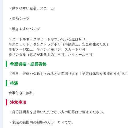
・動きやすい服装、スニーカー
・長袖シャツ
・動きやすいパンツ
※タートルネックやフードがついている服はＮＧ
※スウェット、タンクトップ不可（事故防止、安全衛生のため）
※ダメージ加工、半パン／短パン、スカート不可
※サンダル（素足が出るもの）不可、ハイヒール不可
希望資格・必要資格
【当日、遅刻や欠勤をされると大変困ります！予定は体調を考慮のうえでご
待遇
食事付き（無料）
注意事項
・身分証明書を提示いただけない方の応募はご遠慮ください。
・常識の範囲内の髪型やカラーＯＫです。