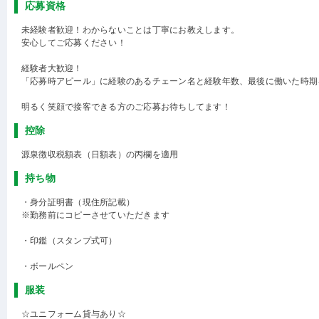
応募資格
未経験者歓迎！わからないことは丁寧にお教えします。
安心してご応募ください！
経験者大歓迎！
「応募時アピール」に経験のあるチェーン名と経験年数、最後に働いた時期
明るく笑顔で接客できる方のご応募お待ちしてます！
控除
源泉徴収税額表（日額表）の丙欄を適用
持ち物
・身分証明書（現住所記載）
※勤務前にコピーさせていただきます
・印鑑（スタンプ式可）
・ボールペン
服装
☆ユニフォーム貸与あり☆