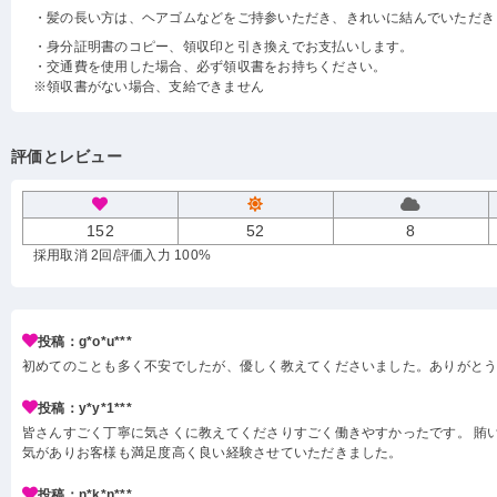
・髪の長い方は、ヘアゴムなどをご持参いただき、きれいに結んでいただき
・身分証明書のコピー、領収印と引き換えでお支払いします。
・交通費を使用した場合、必ず領収書をお持ちください。
※領収書がない場合、支給できません
評価とレビュー
152
52
8
採用取消 2回
/評価入力 100%
投稿：g*o*u***
初めてのことも多く不安でしたが、優しく教えてくださいました。ありがと
投稿：y*y*1***
皆さんすごく丁寧に気さくに教えてくださりすごく働きやすかったです。 賄い
気がありお客様も満足度高く良い経験させていただきました。
投稿：n*k*n***