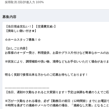
採用取消 2回
/評価入力 100%
募集内容
【当日現金支払い！】【交通費支給♪】
【美味しい賄い付き★】
☆ホールスタッフ募集！☆
【おしごと内容】
お客様のオーダー受け、料理提供、お皿やグラス片付けなど簡単なホールの
※状況により、調理補助や洗い物、清掃などもお手伝いいただく場合があり
明るく笑顔で接客出来る方からのご応募お待ちしております！
-------------------------------------------
【当日、遅刻や欠勤をされると大変困ります！予定は体調を考慮のうえでご
※万が一欠勤をされる場合、必ず【勤務日の前日（12時間前）までにお電話
※時間を過ぎての連絡やメールでの連絡の場合、「連絡なし欠勤」となるこ