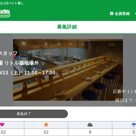
軽な1日バイト探し
会員登録
募集詳細
スタッフ
場 リトル築地場外
06/13（土） 11:00～17:00
応募中 1 |
締切まで：0
募集終了
152
52
8
5