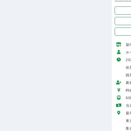
-------------
築
ホ
20
休
残
募
時給
6
当
最
東
集