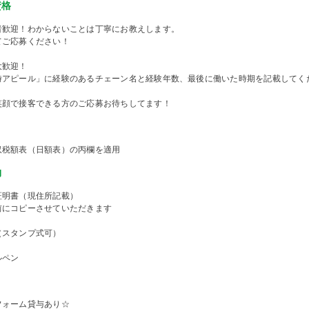
資格
者歓迎！わからないことは丁寧にお教えします。
てご応募ください！
大歓迎！
時アピール」に経験のあるチェーン名と経験年数、最後に働いた時期を記載してく
笑顔で接客できる方のご応募お待ちしてます！
収税額表（日額表）の丙欄を適用
物
証明書（現住所記載）
前にコピーさせていただきます
（スタンプ式可）
ルペン
フォーム貸与あり☆