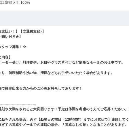
2回
/評価入力 100%
金支払い！】【交通費支給♪】
い賄い付き★】
スタッフ募集！☆
と内容】
オーダー受け、料理提供、お皿やグラス片付けなど簡単なホールのお仕事です。
より、調理補助や洗い物、清掃などもお手伝いいただく場合があります。
顔で接客出来る方からのご応募お待ちしております！
------------------------------
遅刻や欠勤をされると大変困ります！予定は体調を考慮のうえでご応募ください。
欠勤をされる場合、必ず【勤務日の前日（12時間前）までにお電話で】連絡して
過ぎての連絡やメールでの連絡の場合、「連絡なし欠勤」となることがあります。