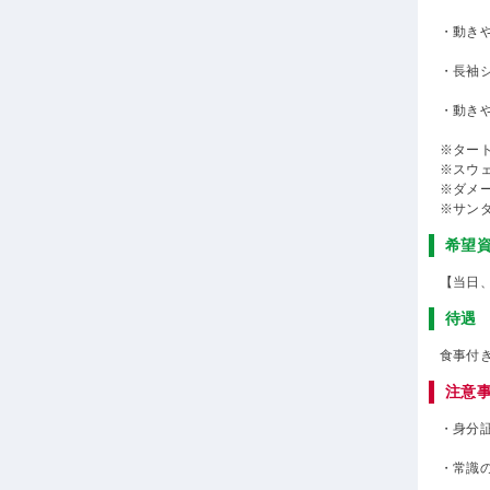
・動き
・長袖
・動き
※ター
※スウ
※ダメ
※サン
希望
【当日
待遇
食事付
注意
・身分
・常識