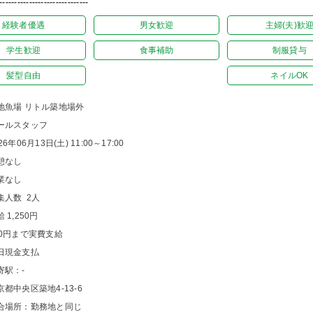
------------------------------
経験者優遇
男女歓迎
主婦(夫)歓
学生歓迎
食事補助
制服貸与
髪型自由
ネイルOK
地魚場 リトル築地場外
ールスタッフ
26年06月13日(土) 11:00～17:00
憩なし
業なし
集人数 2人
 1,250円
00円まで実費支給
日現金支払
寄駅：-
京都中央区築地4-13-6
合場所：勤務地と同じ