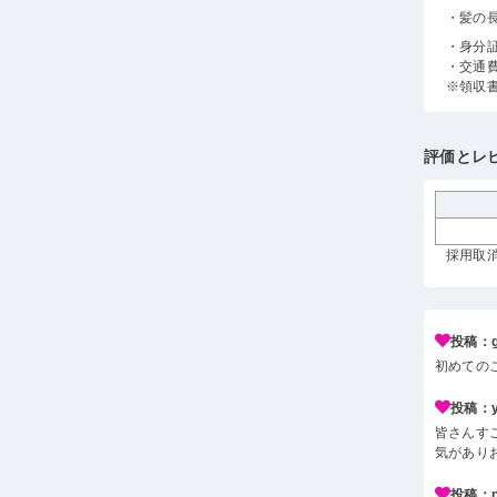
・髪の
・身分
・交通
※領収
評価とレ
採用取消
投稿：g*
初めての
投稿：y*
皆さんす
気があり
投稿：n*