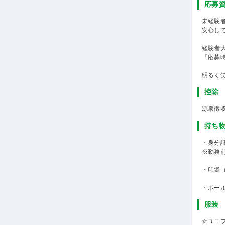
応募
未経験
安心し
経験者
「応募
明るく
控除
源泉徴
持ち
・身分
※勤務
・印鑑
・ボー
服装
☆ユニ