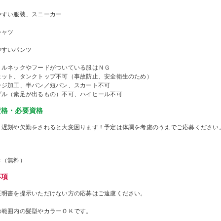
やすい服装、スニーカー
シャツ
やすいパンツ
トルネックやフードがついている服はＮＧ
ェット、タンクトップ不可（事故防止、安全衛生のため）
ージ加工、半パン／短パン、スカート不可
ダル（素足が出るもの）不可、ハイヒール不可
資格・必要資格
、遅刻や欠勤をされると大変困ります！予定は体調を考慮のうえでご応募ください
き（無料）
事項
証明書を提示いただけない方の応募はご遠慮ください。
の範囲内の髪型やカラーＯＫです。