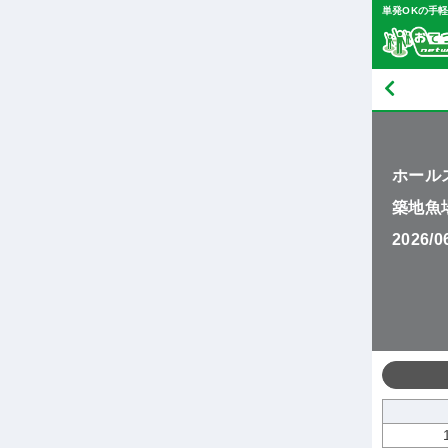
単発OKの手
ホール
築地魚
2026/