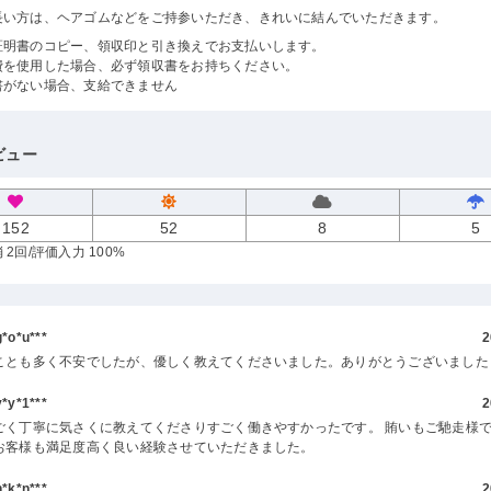
長い方は、ヘアゴムなどをご持参いただき、きれいに結んでいただきます。
証明書のコピー、領収印と引き換えでお支払いします。
費を使用した場合、必ず領収書をお持ちください。
書がない場合、支給できません
ビュー
152
52
8
5
 2回
/評価入力 100%
o*u***
2
ことも多く不安でしたが、優しく教えてくださいました。ありがとうございました
y*1***
2
ごく丁寧に気さくに教えてくださりすごく働きやすかったです。 賄いもご馳走様で
お客様も満足度高く良い経験させていただきました。
k*n***
2