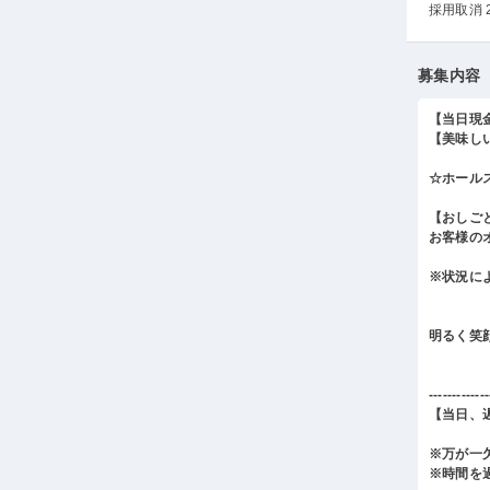
採用取消 
募集内容
【当日現
【美味し
☆ホール
【おしご
お客様の
※状況に
明るく笑
-------------
【当日、
※万が一
※時間を