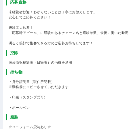
応募資格
未経験者歓迎！わからないことは丁寧にお教えします。
安心してご応募ください！
経験者大歓迎！
「応募時アピール」に経験のあるチェーン名と経験年数、最後に働いた時期
明るく笑顔で接客できる方のご応募お待ちしてます！
控除
源泉徴収税額表（日額表）の丙欄を適用
持ち物
・身分証明書（現住所記載）
※勤務前にコピーさせていただきます
・印鑑（スタンプ式可）
・ボールペン
服装
☆ユニフォーム貸与あり☆