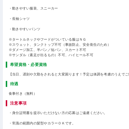
・動きやすい服装、スニーカー
・長袖シャツ
・動きやすいパンツ
※タートルネックやフードがついている服はＮＧ
※スウェット、タンクトップ不可（事故防止、安全衛生のため）
※ダメージ加工、半パン／短パン、スカート不可
※サンダル（素足が出るもの）不可、ハイヒール不可
希望資格・必要資格
【当日、遅刻や欠勤をされると大変困ります！予定は体調を考慮のうえでご
待遇
食事付き（無料）
注意事項
・身分証明書を提示いただけない方の応募はご遠慮ください。
・常識の範囲内の髪型やカラーＯＫです。