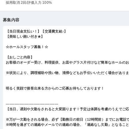
採用取消 2回
/評価入力 100%
募集内容
【当日現金支払い！】【交通費支給♪】
【美味しい賄い付き★】
☆ホールスタッフ募集！☆
【おしごと内容】
お客様のオーダー受け、料理提供、お皿やグラス片付けなど簡単なホールの
※状況により、調理補助や洗い物、清掃などもお手伝いいただく場合があり
明るく笑顔で接客出来る方からのご応募お待ちしております！
-------------------------------------------
【当日、遅刻や欠勤をされると大変困ります！予定は体調を考慮のうえでご
※万が一欠勤をされる場合、必ず【勤務日の前日（12時間前）までにお電話
※時間を過ぎての連絡やメールでの連絡の場合、「連絡なし欠勤」となるこ