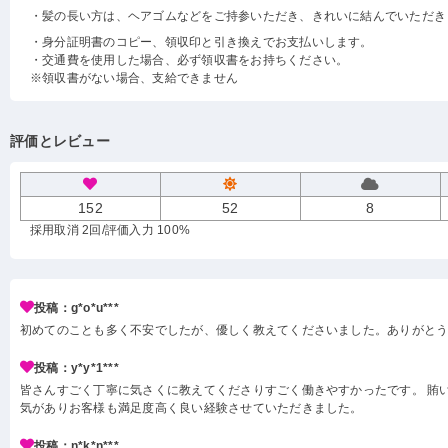
・髪の長い方は、ヘアゴムなどをご持参いただき、きれいに結んでいただき
・身分証明書のコピー、領収印と引き換えでお支払いします。
・交通費を使用した場合、必ず領収書をお持ちください。
※領収書がない場合、支給できません
評価とレビュー
152
52
8
採用取消 2回
/評価入力 100%
投稿：g*o*u***
初めてのことも多く不安でしたが、優しく教えてくださいました。ありがと
投稿：y*y*1***
皆さんすごく丁寧に気さくに教えてくださりすごく働きやすかったです。 賄い
気がありお客様も満足度高く良い経験させていただきました。
投稿：n*k*n***