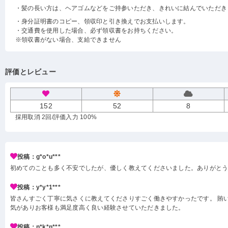
・髪の長い方は、ヘアゴムなどをご持参いただき、きれいに結んでいただき
・身分証明書のコピー、領収印と引き換えでお支払いします。
・交通費を使用した場合、必ず領収書をお持ちください。
※領収書がない場合、支給できません
評価とレビュー
152
52
8
採用取消 2回
/評価入力 100%
投稿：g*o*u***
初めてのことも多く不安でしたが、優しく教えてくださいました。ありがと
投稿：y*y*1***
皆さんすごく丁寧に気さくに教えてくださりすごく働きやすかったです。 賄い
気がありお客様も満足度高く良い経験させていただきました。
投稿：n*k*n***