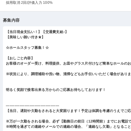
採用取消 2回
/評価入力 100%
募集内容
【当日現金支払い！】【交通費支給♪】
【美味しい賄い付き★】
☆ホールスタッフ募集！☆
【おしごと内容】
お客様のオーダー受け、料理提供、お皿やグラス片付けなど簡単なホールの
※状況により、調理補助や洗い物、清掃などもお手伝いいただく場合があり
明るく笑顔で接客出来る方からのご応募お待ちしております！
-------------------------------------------
【当日、遅刻や欠勤をされると大変困ります！予定は体調を考慮のうえでご
※万が一欠勤をされる場合、必ず【勤務日の前日（12時間前）までにお電話
※時間を過ぎての連絡やメールでの連絡の場合、「連絡なし欠勤」となるこ