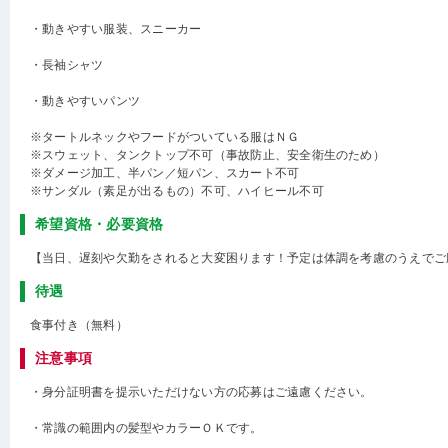
・動きやすい服装、スニーカー
・長袖シャツ
・動きやすいパンツ
※タートルネックやフードがついている服はＮＧ
※スウェット、タンクトップ不可（事故防止、安全衛生のため）
※ダメージ加工、半パン／短パン、スカート不可
※サンダル（素足が出るもの）不可、ハイヒール不可
希望資格・必要資格
【当日、遅刻や欠勤をされると大変困ります！予定は体調を考慮のうえでご
待遇
食事付き（無料）
注意事項
・身分証明書を提示いただけない方の応募はご遠慮ください。
・常識の範囲内の髪型やカラーＯＫです。