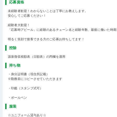
応募資格
未経験者歓迎！わからないことは丁寧にお教えします。
安心してご応募ください！
経験者大歓迎！
「応募時アピール」に経験のあるチェーン名と経験年数、最後に働いた時期
明るく笑顔で接客できる方のご応募お待ちしてます！
控除
源泉徴収税額表（日額表）の丙欄を適用
持ち物
・身分証明書（現住所記載）
※勤務前にコピーさせていただきます
・印鑑（スタンプ式可）
・ボールペン
服装
☆ユニフォーム貸与あり☆