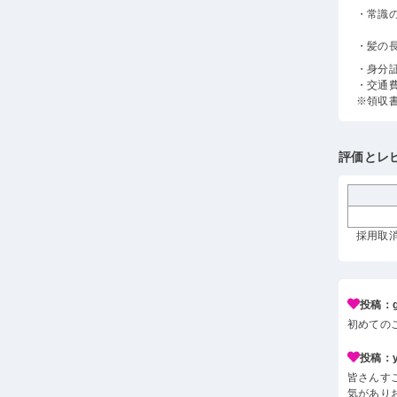
・常識
・髪の
・身分
・交通
※領収
評価とレ
採用取消
投稿：g*
初めての
投稿：y*
皆さんす
気があり