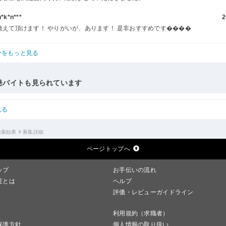
k*n***
2
教えて頂けます！ やりがいが、あります！ 是非おすすめです����
ーをもっと見る
発バイトも見られています
見る
検索結果
募集詳細
ページトップへ
ップ
お手伝いの流れ
証とは
ヘルプ
評価・レビューガイドライン
利用規約（求職者）
保護方針
個人情報の取り扱い