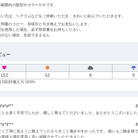
の範囲内の髪型やカラーＯＫです。
長い方は、ヘアゴムなどをご持参いただき、きれいに結んでいただきます。
証明書のコピー、領収印と引き換えでお支払いします。
費を使用した場合、必ず領収書をお持ちください。
書がない場合、支給できません
ビュー
152
52
8
5
 2回
/評価入力 100%
o*u***
2
ことも多く不安でしたが、優しく教えてくださいました。ありがとうございました
y*1***
2
ごく丁寧に気さくに教えてくださりすごく働きやすかったです。 賄いもご馳走様で
お客様も満足度高く良い経験させていただきました。