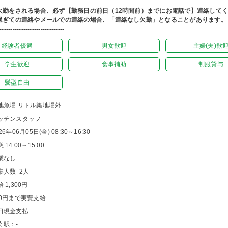
欠勤をされる場合、必ず【勤務日の前日（12時間前）までにお電話で】連絡して
過ぎての連絡やメールでの連絡の場合、「連絡なし欠勤」となることがあります。
------------------------------
経験者優遇
男女歓迎
主婦(夫)歓
学生歓迎
食事補助
制服貸与
髪型自由
地魚場 リトル築地場外
ッチンスタッフ
26年06月05日(金) 08:30～16:30
:14:00～15:00
業なし
集人数 2人
 1,300円
00円まで実費支給
日現金支払
寄駅：-