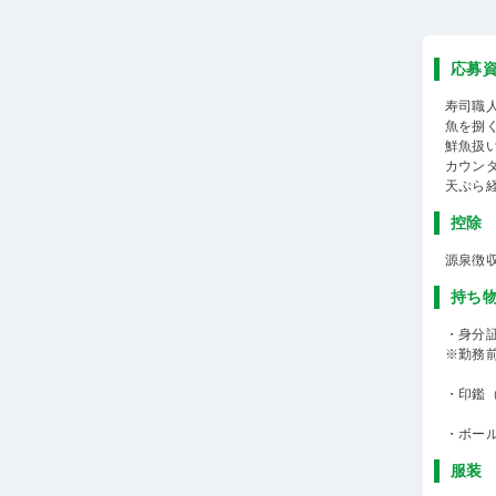
応募
寿司職
魚を捌
鮮魚扱
カウン
天ぷら
控除
源泉徴
持ち
・身分
※勤務
・印鑑
・ボー
服装