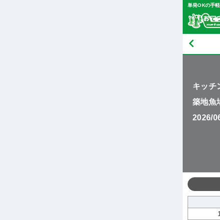
単発OKの手
キッチ
築地魚
2026/