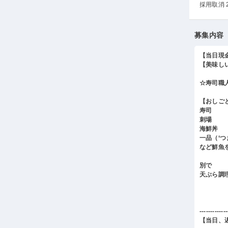
採用取消 
募集内容
【当日現
【美味し
☆寿司職
【おしご
寿司
刺場
海鮮丼
一品（‘
など鮮魚
別で
天ぷら調
-------------
【当日、