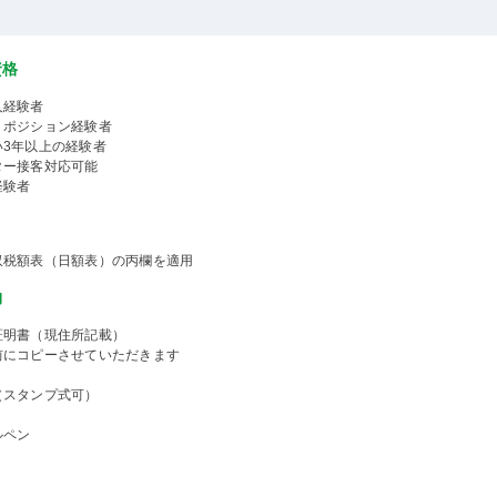
資格
人経験者
くポジション経験者
い3年以上の経験者
ター接客対応可能
経験者
収税額表（日額表）の丙欄を適用
物
証明書（現住所記載）
前にコピーさせていただきます
（スタンプ式可）
ルペン