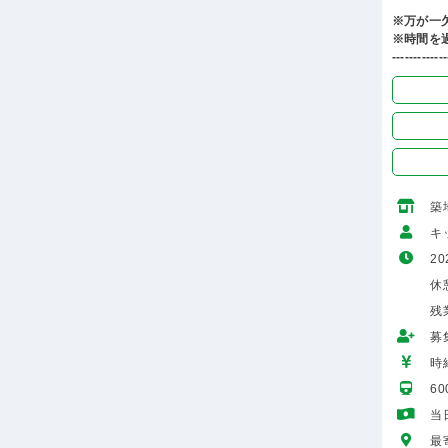
※万が一
※時間を
-------------
築
キ
20
休憩
残
募
時給
6
当
最