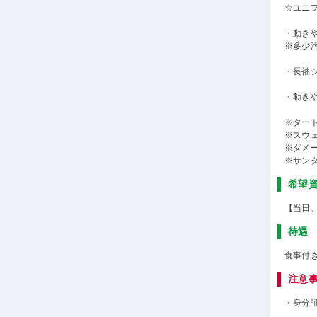
☆ユニ
・動き
※多少
・長袖
・動き
※ター
※スウ
※ダメ
※サン
希望
【当日
待遇
食事付
注意
・身分