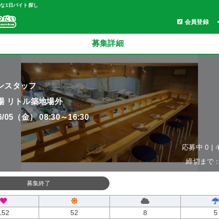
軽な1日バイト探し
会員登録
募集詳細
ンスタッフ
場 リトル築地場外
06/05（金） 08:30～16:30
応募中 0 |
締切まで：0
募集終了
152
52
8
5