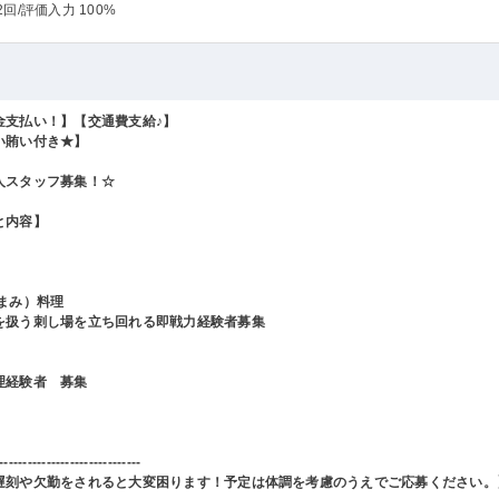
2回
/評価入力 100%
金支払い！】【交通費支給♪】
い賄い付き★】
人スタッフ募集！☆
と内容】
つまみ）料理
を扱う刺し場を立ち回れる即戦力経験者募集
理経験者 募集
------------------------------
遅刻や欠勤をされると大変困ります！予定は体調を考慮のうえでご応募ください。