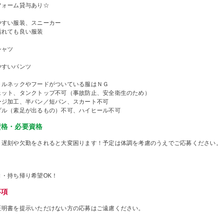
フォーム貸与あり☆
やすい服装、スニーカー
汚れても良い服装
シャツ
やすいパンツ
トルネックやフードがついている服はＮＧ
ェット、タンクトップ不可（事故防止、安全衛生のため）
ージ加工、半パン／短パン、スカート不可
ダル（素足が出るもの）不可、ハイヒール不可
資格・必要資格
、遅刻や欠勤をされると大変困ります！予定は体調を考慮のうえでご応募ください
き・持ち帰り希望OK！
事項
証明書を提示いただけない方の応募はご遠慮ください。