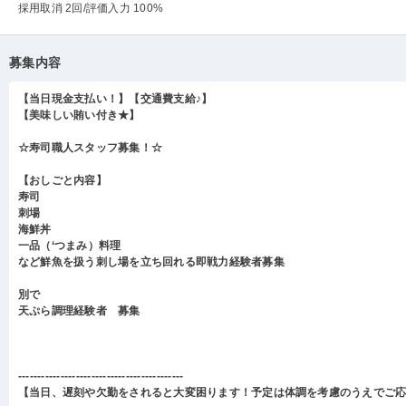
採用取消 2回
/評価入力 100%
募集内容
【当日現金支払い！】【交通費支給♪】
【美味しい賄い付き★】
☆寿司職人スタッフ募集！☆
【おしごと内容】
寿司
刺場
海鮮丼
一品（‘つまみ）料理
など鮮魚を扱う刺し場を立ち回れる即戦力経験者募集
別で
天ぷら調理経験者 募集
-------------------------------------------
【当日、遅刻や欠勤をされると大変困ります！予定は体調を考慮のうえでご