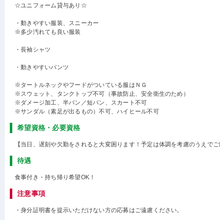
☆ユニフォーム貸与あり☆
・動きやすい服装、スニーカー
※多少汚れても良い服装
・長袖シャツ
・動きやすいパンツ
※タートルネックやフードがついている服はＮＧ
※スウェット、タンクトップ不可（事故防止、安全衛生のため）
※ダメージ加工、半パン／短パン、スカート不可
※サンダル（素足が出るもの）不可、ハイヒール不可
希望資格・必要資格
【当日、遅刻や欠勤をされると大変困ります！予定は体調を考慮のうえでご
待遇
食事付き・持ち帰り希望OK！
注意事項
・身分証明書を提示いただけない方の応募はご遠慮ください。