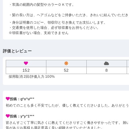
・常識の範囲内の髪型やカラーＯＫです。
・髪の長い方は、ヘアゴムなどをご持参いただき、きれいに結んでいただき
・身分証明書のコピー、領収印と引き換えでお支払いします。
・交通費を使用した場合、必ず領収書をお持ちください。
※領収書がない場合、支給できません
評価とレビュー
152
52
8
採用取消 2回
/評価入力 100%
投稿：g*o*u***
初めてのことも多く不安でしたが、優しく教えてくださいました。ありがと
投稿：y*y*1***
皆さんすごく丁寧に気さくに教えてくださりすごく働きやすかったです。 賄い
気がありお客様も満足度高く良い経験させていただきました。