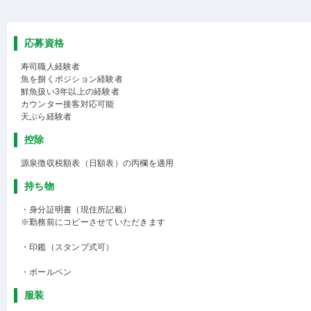
応募資格
寿司職人経験者
魚を捌くポジション経験者
鮮魚扱い3年以上の経験者
カウンター接客対応可能
天ぷら経験者
控除
源泉徴収税額表（日額表）の丙欄を適用
持ち物
・身分証明書（現住所記載）
※勤務前にコピーさせていただきます
・印鑑（スタンプ式可）
・ボールペン
服装