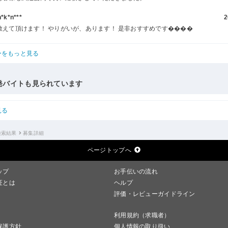
k*n***
2
教えて頂けます！ やりがいが、あります！ 是非おすすめです����
ーをもっと見る
発バイトも見られています
見る
検索結果
募集詳細
ページトップへ
ップ
お手伝いの流れ
証とは
ヘルプ
評価・レビューガイドライン
利用規約（求職者）
保護方針
個人情報の取り扱い