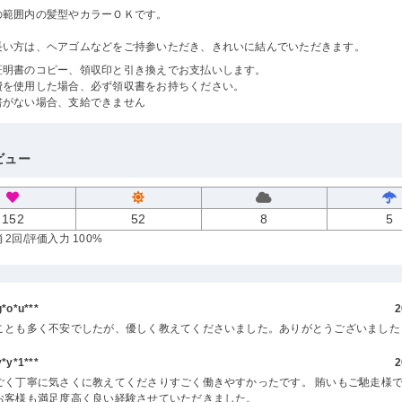
の範囲内の髪型やカラーＯＫです。
長い方は、ヘアゴムなどをご持参いただき、きれいに結んでいただきます。
証明書のコピー、領収印と引き換えでお支払いします。
費を使用した場合、必ず領収書をお持ちください。
書がない場合、支給できません
ビュー
152
52
8
5
 2回
/評価入力 100%
o*u***
2
ことも多く不安でしたが、優しく教えてくださいました。ありがとうございました
y*1***
2
ごく丁寧に気さくに教えてくださりすごく働きやすかったです。 賄いもご馳走様で
お客様も満足度高く良い経験させていただきました。