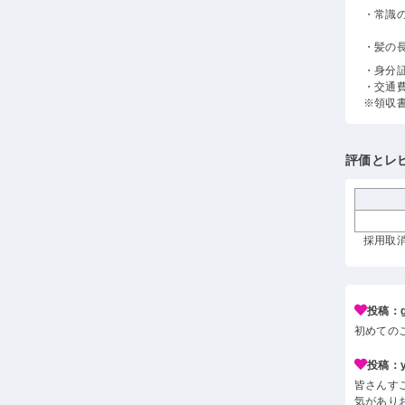
・常識
・髪の
・身分
・交通
※領収
評価とレ
採用取消
投稿：g*
初めての
投稿：y*
皆さんす
気があり