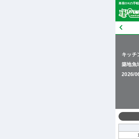
単発OKの手
キッチ
築地魚
2026/