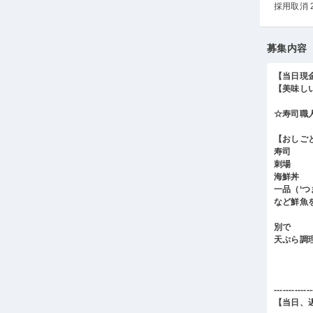
採用取消 
募集内容
【当日現
【美味し
☆寿司職
【おしご
寿司
刺場
海鮮丼
一品（‘
など鮮魚
別で
天ぷら調
-------------
【当日、