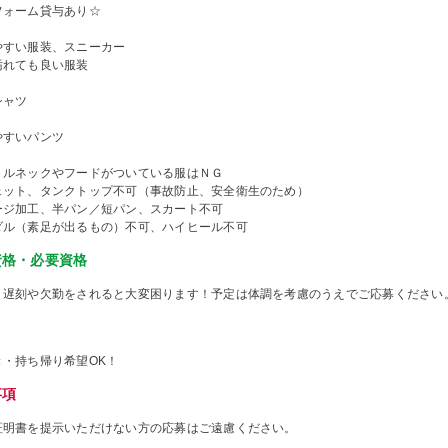
フォーム貸与あり☆
やすい服装、スニーカー
汚れても良い服装
シャツ
やすいパンツ
トルネックやフードがついている服はＮＧ
ェット、タンクトップ不可（事故防止、安全衛生のため）
ージ加工、半パン／短パン、スカート不可
ダル（素足が出るもの）不可、ハイヒール不可
資格・必要資格
、遅刻や欠勤をされると大変困ります！予定は体調を考慮のうえでご応募ください
き・持ち帰り希望OK！
事項
証明書を提示いただけない方の応募はご遠慮ください。