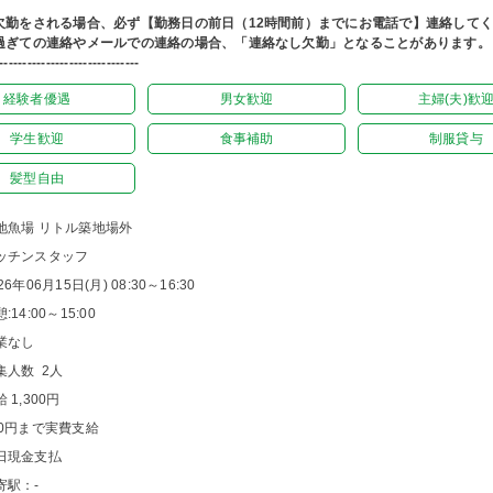
欠勤をされる場合、必ず【勤務日の前日（12時間前）までにお電話で】連絡して
過ぎての連絡やメールでの連絡の場合、「連絡なし欠勤」となることがあります。
------------------------------
経験者優遇
男女歓迎
主婦(夫)歓
学生歓迎
食事補助
制服貸与
髪型自由
地魚場 リトル築地場外
ッチンスタッフ
26年06月15日(月) 08:30～16:30
:14:00～15:00
業なし
集人数 2人
 1,300円
00円まで実費支給
日現金支払
寄駅：-