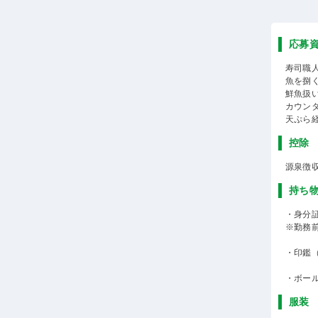
応募
寿司職
魚を捌
鮮魚扱
カウン
天ぷら
控除
源泉徴
持ち
・身分
※勤務
・印鑑
・ボー
服装