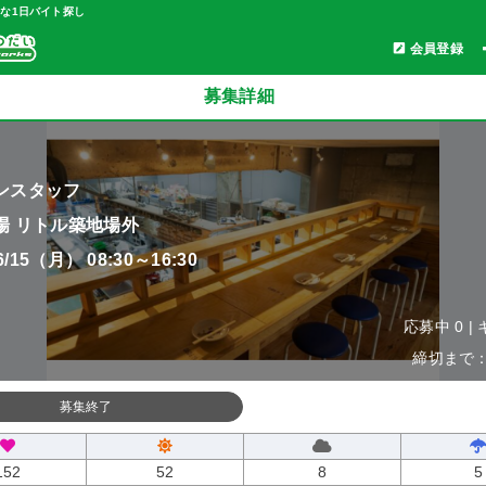
軽な1日バイト探し
会員登録
募集詳細
ンスタッフ
場 リトル築地場外
06/15（月） 08:30～16:30
応募中 0 |
締切まで：0
募集終了
152
52
8
5