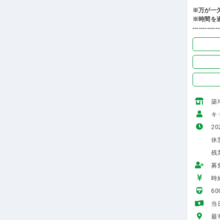
※万が一
※時間を
-------------
築
キ
20
休憩
残
募
時給
6
当
最