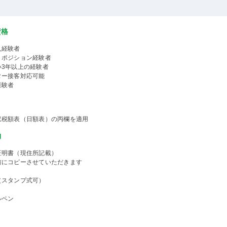
資格
人経験者
くポジション経験者
い3年以上の経験者
ター接客対応可能
経験者
収税額表（日額表）の丙欄を適用
物
証明書（現住所記載）
前にコピーさせていただきます
（スタンプ式可）
ルペン