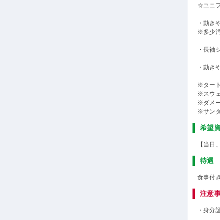
☆ユニ
・動き
※多少
・長袖
・動き
※ター
※スウ
※ダメ
※サン
希望
【当日
待遇
食事付
注意
・身分