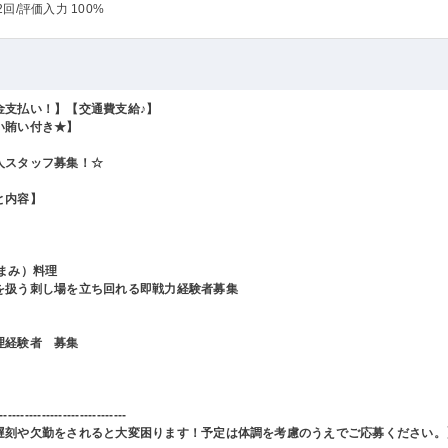
2回
/評価入力 100%
金支払い！】【交通費支給♪】
い賄い付き★】
人スタッフ募集！☆
と内容】
つまみ）料理
を扱う刺し場を立ち回れる即戦力経験者募集
理経験者 募集
------------------------------
遅刻や欠勤をされると大変困ります！予定は体調を考慮のうえでご応募ください。