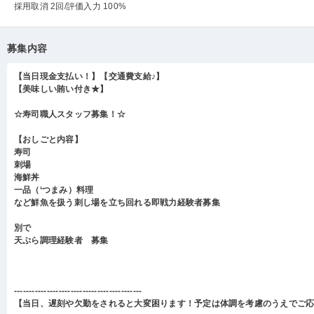
採用取消 2回
/評価入力 100%
募集内容
【当日現金支払い！】【交通費支給♪】
【美味しい賄い付き★】
☆寿司職人スタッフ募集！☆
【おしごと内容】
寿司
刺場
海鮮丼
一品（‘つまみ）料理
など鮮魚を扱う刺し場を立ち回れる即戦力経験者募集
別で
天ぷら調理経験者 募集
-------------------------------------------
【当日、遅刻や欠勤をされると大変困ります！予定は体調を考慮のうえでご