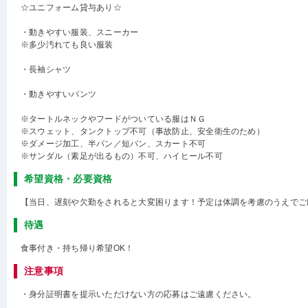
☆ユニフォーム貸与あり☆
・動きやすい服装、スニーカー
※多少汚れても良い服装
・長袖シャツ
・動きやすいパンツ
※タートルネックやフードがついている服はＮＧ
※スウェット、タンクトップ不可（事故防止、安全衛生のため）
※ダメージ加工、半パン／短パン、スカート不可
※サンダル（素足が出るもの）不可、ハイヒール不可
希望資格・必要資格
【当日、遅刻や欠勤をされると大変困ります！予定は体調を考慮のうえでご
待遇
食事付き・持ち帰り希望OK！
注意事項
・身分証明書を提示いただけない方の応募はご遠慮ください。