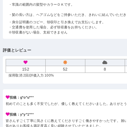
・常識の範囲内の髪型やカラーＯＫです。
・髪の長い方は、ヘアゴムなどをご持参いただき、きれいに結んでいただき
・身分証明書のコピー、領収印と引き換えでお支払いします。
・交通費を使用した場合、必ず領収書をお持ちください。
※領収書がない場合、支給できません
評価とレビュー
152
52
8
採用取消 2回
/評価入力 100%
投稿：g*o*u***
初めてのことも多く不安でしたが、優しく教えてくださいました。ありがと
投稿：y*y*1***
皆さんすごく丁寧に気さくに教えてくださりすごく働きやすかったです。 賄い
気がありお客様も満足度高く良い経験させていただきました。