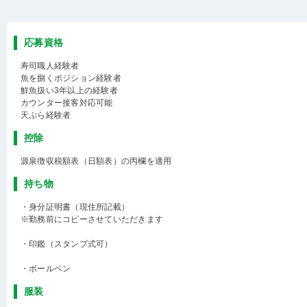
応募資格
寿司職人経験者
魚を捌くポジション経験者
鮮魚扱い3年以上の経験者
カウンター接客対応可能
天ぷら経験者
控除
源泉徴収税額表（日額表）の丙欄を適用
持ち物
・身分証明書（現住所記載）
※勤務前にコピーさせていただきます
・印鑑（スタンプ式可）
・ボールペン
服装