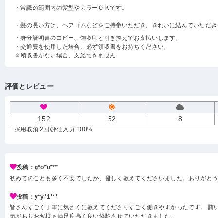
・常識の範囲内の髪型やカラーＯＫです。
・髪の長い方は、ヘアゴムなどをご持参いただき、きれいに結んでいただき
・身分証明書のコピー、領収印と引き換えでお支払いします。
・交通費を使用した場合、必ず領収書をお持ちください。
※領収書がない場合、支給できません
評価とレビュー
152
52
8
採用取消 2回
/評価入力 100%
投稿：g*o*u***
初めてのことも多く不安でしたが、優しく教えてくださいました。ありがと
投稿：y*y*1***
皆さんすごく丁寧に気さくに教えてくださりすごく働きやすかったです。 賄い
気がありお客様も満足度高く良い経験させていただきました。