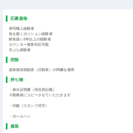
応募資格
寿司職人経験者
魚を捌くポジション経験者
鮮魚扱い3年以上の経験者
カウンター接客対応可能
天ぷら経験者
控除
源泉徴収税額表（日額表）の丙欄を適用
持ち物
・身分証明書（現住所記載）
※勤務前にコピーさせていただきます
・印鑑（スタンプ式可）
・ボールペン
服装