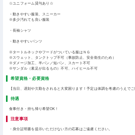
☆ユニフォーム貸与あり☆
・動きやすい服装、スニーカー
※多少汚れても良い服装
・長袖シャツ
・動きやすいパンツ
※タートルネックやフードがついている服はＮＧ
※スウェット、タンクトップ不可（事故防止、安全衛生のため）
※ダメージ加工、半パン／短パン、スカート不可
※サンダル（素足が出るもの）不可、ハイヒール不可
希望資格・必要資格
【当日、遅刻や欠勤をされると大変困ります！予定は体調を考慮のうえでご
待遇
食事付き・持ち帰り希望OK！
注意事項
・身分証明書を提示いただけない方の応募はご遠慮ください。