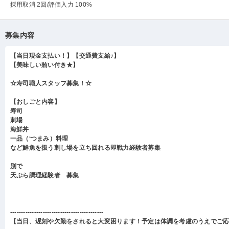
採用取消 2回
/評価入力 100%
募集内容
【当日現金支払い！】【交通費支給♪】
【美味しい賄い付き★】
☆寿司職人スタッフ募集！☆
【おしごと内容】
寿司
刺場
海鮮丼
一品（‘つまみ）料理
など鮮魚を扱う刺し場を立ち回れる即戦力経験者募集
別で
天ぷら調理経験者 募集
-------------------------------------------
【当日、遅刻や欠勤をされると大変困ります！予定は体調を考慮のうえでご