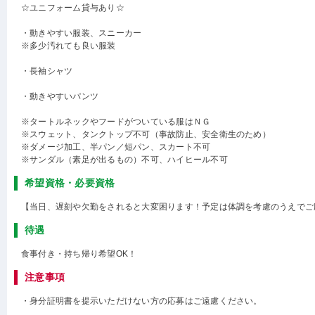
☆ユニフォーム貸与あり☆
・動きやすい服装、スニーカー
※多少汚れても良い服装
・長袖シャツ
・動きやすいパンツ
※タートルネックやフードがついている服はＮＧ
※スウェット、タンクトップ不可（事故防止、安全衛生のため）
※ダメージ加工、半パン／短パン、スカート不可
※サンダル（素足が出るもの）不可、ハイヒール不可
希望資格・必要資格
【当日、遅刻や欠勤をされると大変困ります！予定は体調を考慮のうえでご
待遇
食事付き・持ち帰り希望OK！
注意事項
・身分証明書を提示いただけない方の応募はご遠慮ください。