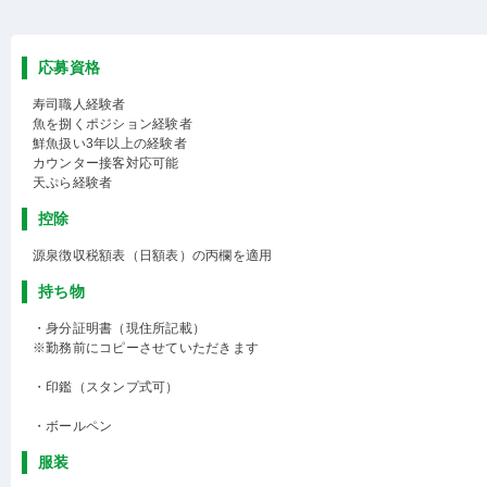
応募資格
寿司職人経験者
魚を捌くポジション経験者
鮮魚扱い3年以上の経験者
カウンター接客対応可能
天ぷら経験者
控除
源泉徴収税額表（日額表）の丙欄を適用
持ち物
・身分証明書（現住所記載）
※勤務前にコピーさせていただきます
・印鑑（スタンプ式可）
・ボールペン
服装