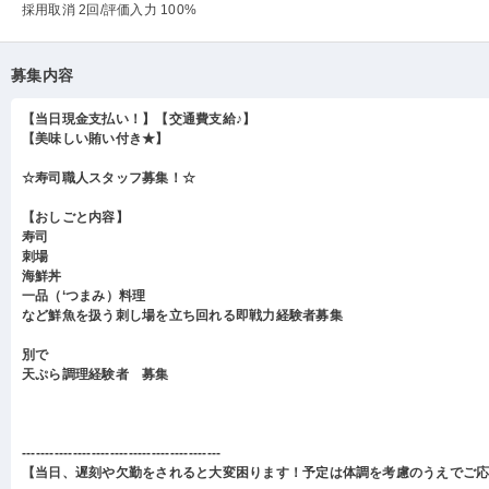
採用取消 2回
/評価入力 100%
募集内容
【当日現金支払い！】【交通費支給♪】
【美味しい賄い付き★】
☆寿司職人スタッフ募集！☆
【おしごと内容】
寿司
刺場
海鮮丼
一品（‘つまみ）料理
など鮮魚を扱う刺し場を立ち回れる即戦力経験者募集
別で
天ぷら調理経験者 募集
-------------------------------------------
【当日、遅刻や欠勤をされると大変困ります！予定は体調を考慮のうえでご