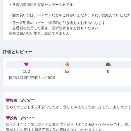
・常識の範囲内の髪型やカラーＯＫです。
・髪の長い方は、ヘアゴムなどをご持参いただき、きれいに結んでいただき
・身分証明書のコピー、領収印と引き換えでお支払いします。
・交通費を使用した場合、必ず領収書をお持ちください。
※領収書がない場合、支給できません
評価とレビュー
152
52
8
採用取消 2回
/評価入力 100%
投稿：g*o*u***
初めてのことも多く不安でしたが、優しく教えてくださいました。ありがと
投稿：y*y*1***
皆さんすごく丁寧に気さくに教えてくださりすごく働きやすかったです。 賄い
気がありお客様も満足度高く良い経験させていただきました。