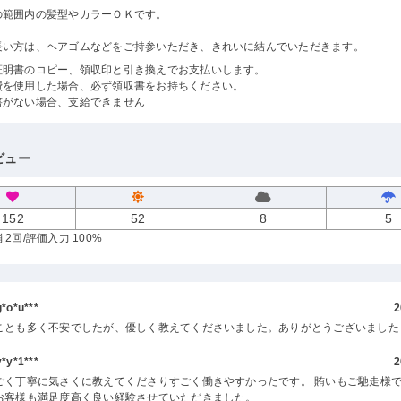
の範囲内の髪型やカラーＯＫです。
長い方は、ヘアゴムなどをご持参いただき、きれいに結んでいただきます。
証明書のコピー、領収印と引き換えでお支払いします。
費を使用した場合、必ず領収書をお持ちください。
書がない場合、支給できません
ビュー
152
52
8
5
 2回
/評価入力 100%
o*u***
2
ことも多く不安でしたが、優しく教えてくださいました。ありがとうございました
y*1***
2
ごく丁寧に気さくに教えてくださりすごく働きやすかったです。 賄いもご馳走様で
お客様も満足度高く良い経験させていただきました。