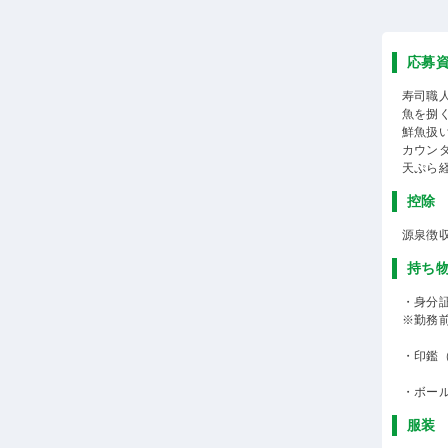
応募
寿司職
魚を捌
鮮魚扱
カウン
天ぷら
控除
源泉徴
持ち
・身分
※勤務
・印鑑
・ボー
服装