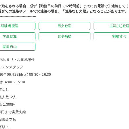
欠勤をされる場合、必ず【勤務日の前日（12時間前）までにお電話で】連絡して
過ぎての連絡やメールでの連絡の場合、「連絡なし欠勤」となることがあります。
------------------------------
経験者優遇
男女歓迎
主婦(夫)歓
学生歓迎
食事補助
制服貸与
髪型自由
地魚場 リトル築地場外
ッチンスタッフ
26年06月23日(火) 08:30～16:30
:14:00～15:00
業なし
集人数 2人
 1,300円
00円まで実費支給
日現金支払
寄駅：-