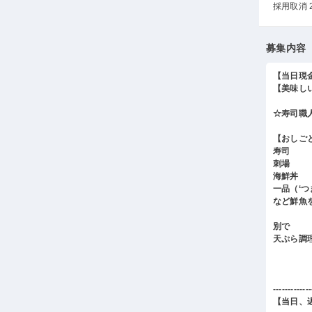
採用取消 
募集内容
【当日現
【美味し
☆寿司職
【おしご
寿司
刺場
海鮮丼
一品（‘
など鮮魚
別で
天ぷら調
-------------
【当日、