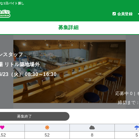
軽な1日バイト探し
会員登録
募集詳細
ンスタッフ
場 リトル築地場外
06/23（火） 08:30～16:30
応募中 0 |
締切まで：0
募集終了
152
52
8
5