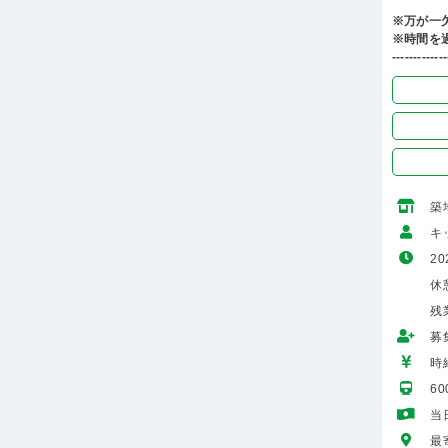
※万が一
※時間を
-------------
築
キ
20
休憩
残
募
時給
6
当
最