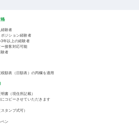
資格
人経験者
くポジション経験者
い3年以上の経験者
ター接客対応可能
経験者
収税額表（日額表）の丙欄を適用
物
証明書（現住所記載）
前にコピーさせていただきます
（スタンプ式可）
ルペン