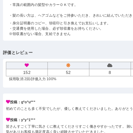
・常識の範囲内の髪型やカラーＯＫです。
・髪の長い方は、ヘアゴムなどをご持参いただき、きれいに結んでいただき
・身分証明書のコピー、領収印と引き換えでお支払いします。
・交通費を使用した場合、必ず領収書をお持ちください。
※領収書がない場合、支給できません
評価とレビュー
152
52
8
採用取消 2回
/評価入力 100%
投稿：g*o*u***
初めてのことも多く不安でしたが、優しく教えてくださいました。ありがと
投稿：y*y*1***
皆さんすごく丁寧に気さくに教えてくださりすごく働きやすかったです。 賄い
気がありお客様も満足度高く良い経験させていただきました。