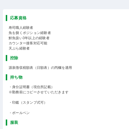
応募資格
寿司職人経験者
魚を捌くポジション経験者
鮮魚扱い3年以上の経験者
カウンター接客対応可能
天ぷら経験者
控除
源泉徴収税額表（日額表）の丙欄を適用
持ち物
・身分証明書（現住所記載）
※勤務前にコピーさせていただきます
・印鑑（スタンプ式可）
・ボールペン
服装