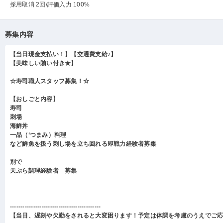
採用取消 2回
/評価入力 100%
募集内容
【当日現金支払い！】【交通費支給♪】
【美味しい賄い付き★】
☆寿司職人スタッフ募集！☆
【おしごと内容】
寿司
刺場
海鮮丼
一品（‘つまみ）料理
など鮮魚を扱う刺し場を立ち回れる即戦力経験者募集
別で
天ぷら調理経験者 募集
-------------------------------------------
【当日、遅刻や欠勤をされると大変困ります！予定は体調を考慮のうえでご