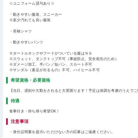
☆ユニフォーム貸与あり☆
・動きやすい服装、スニーカー
※多少汚れても良い服装
・長袖シャツ
・動きやすいパンツ
※タートルネックやフードがついている服はＮＧ
※スウェット、タンクトップ不可（事故防止、安全衛生のため）
※ダメージ加工、半パン／短パン、スカート不可
※サンダル（素足が出るもの）不可、ハイヒール不可
希望資格・必要資格
【当日、遅刻や欠勤をされると大変困ります！予定は体調を考慮のうえでご
待遇
食事付き・持ち帰り希望OK！
注意事項
・身分証明書を提示いただけない方の応募はご遠慮ください。