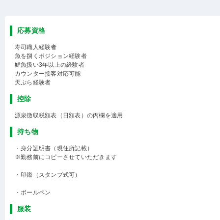
応募資格
寿司職人経験者
魚を捌くポジション経験者
鮮魚扱い3年以上の経験者
カウンター接客対応可能
天ぷら経験者
控除
源泉徴収税額表（日額表）の丙欄を適用
持ち物
・身分証明書（現住所記載）
※勤務前にコピーさせていただきます
・印鑑（スタンプ式可）
・ボールペン
服装