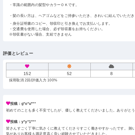
・常識の範囲内の髪型やカラーＯＫです。
・髪の長い方は、ヘアゴムなどをご持参いただき、きれいに結んでいただき
・身分証明書のコピー、領収印と引き換えでお支払いします。
・交通費を使用した場合、必ず領収書をお持ちください。
※領収書がない場合、支給できません
評価とレビュー
152
52
8
採用取消 2回
/評価入力 100%
投稿：g*o*u***
初めてのことも多く不安でしたが、優しく教えてくださいました。ありがと
投稿：y*y*1***
皆さんすごく丁寧に気さくに教えてくださりすごく働きやすかったです。 賄い
気がありお客様も満足度高く良い経験させていただきました。