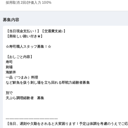
採用取消 2回
/評価入力 100%
募集内容
【当日現金支払い！】【交通費支給♪】
【美味しい賄い付き★】
☆寿司職人スタッフ募集！☆
【おしごと内容】
寿司
刺場
海鮮丼
一品（‘つまみ）料理
など鮮魚を扱う刺し場を立ち回れる即戦力経験者募集
別で
天ぷら調理経験者 募集
-------------------------------------------
【当日、遅刻や欠勤をされると大変困ります！予定は体調を考慮のうえでご