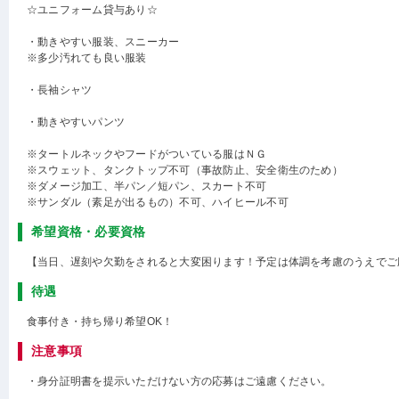
☆ユニフォーム貸与あり☆
・動きやすい服装、スニーカー
※多少汚れても良い服装
・長袖シャツ
・動きやすいパンツ
※タートルネックやフードがついている服はＮＧ
※スウェット、タンクトップ不可（事故防止、安全衛生のため）
※ダメージ加工、半パン／短パン、スカート不可
※サンダル（素足が出るもの）不可、ハイヒール不可
希望資格・必要資格
【当日、遅刻や欠勤をされると大変困ります！予定は体調を考慮のうえでご
待遇
食事付き・持ち帰り希望OK！
注意事項
・身分証明書を提示いただけない方の応募はご遠慮ください。