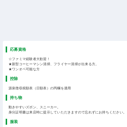
応募資格
☆ファミマ経験者大歓迎！
★新型コーヒーマシン清掃、フライヤー清掃が出来る方。
★ワンオペ可能な方
控除
源泉徴収税額表（日額表）の丙欄を適用
持ち物
動きやすいズボン、スニーカー。
身分証明書は来店時に提示していただきますので忘れずにお持ちください。
服装