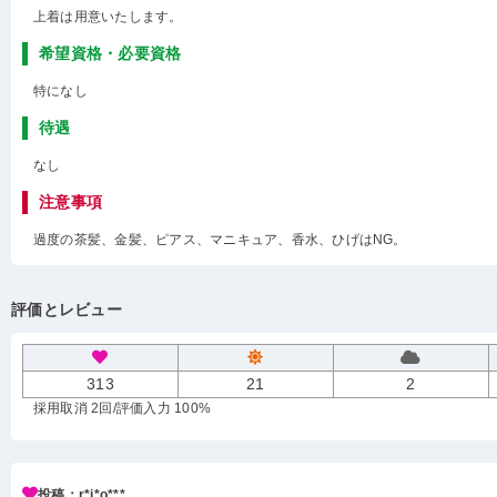
上着は用意いたします。
希望資格・必要資格
特になし
待遇
なし
注意事項
過度の茶髪、金髪、ピアス、マニキュア、香水、ひげはNG。
評価とレビュー
313
21
2
採用取消 2回
/評価入力 100%
投稿：r*i*o***