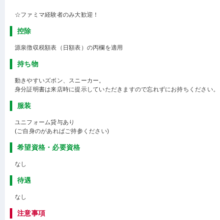
☆ファミマ経験者のみ大歓迎！
控除
源泉徴収税額表（日額表）の丙欄を適用
持ち物
動きやすいズボン、スニーカー。
身分証明書は来店時に提示していただきますので忘れずにお持ちください。
服装
ユニフォーム貸与あり
(ご自身のがあればご持参ください)
希望資格・必要資格
なし
待遇
なし
注意事項