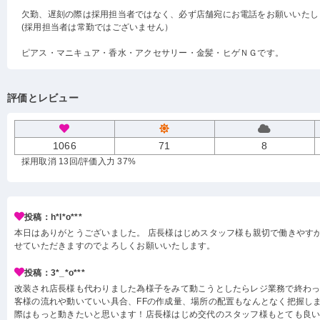
欠勤、遅刻の際は採用担当者ではなく、必ず店舗宛にお電話をお願いいたし
(採用担当者は常勤ではございません）
ピアス・マニキュア・香水・アクセサリー・金髪・ヒゲＮＧです。
評価とレビュー
1066
71
8
採用取消 13回
/評価入力 37%
投稿：h*l*o***
本日はありがとうございました。 店長様はじめスタッフ様も親切で働きやす
せていただきますのでよろしくお願いいたします。
投稿：3*_*o***
改装され店長様も代わりました為様子をみて動こうとしたらレジ業務で終わ
客様の流れや動いていい具合、FFの作成量、場所の配置もなんとなく把握し
際はもっと動きたいと思います！店長様はじめ交代のスタッフ様もとても良