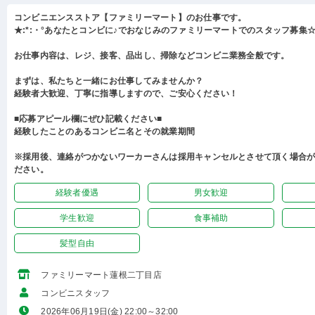
コンビニエンスストア【ファミリーマート】のお仕事です。
★:*:・°あなたとコンビに♪でおなじみのファミリーマートでのスタッフ募集☆:
お仕事内容は、レジ、接客、品出し、掃除などコンビニ業務全般です。
まずは、私たちと一緒にお仕事してみませんか？
経験者大歓迎、丁寧に指導しますので、ご安心ください！
■応募アピール欄にぜひ記載ください■
経験したことのあるコンビニ名とその就業期間
※採用後、連絡がつかないワーカーさんは採用キャンセルとさせて頂く場合
ださい。
経験者優遇
男女歓迎
学生歓迎
食事補助
髪型自由
ファミリーマート蓮根二丁目店
コンビニスタッフ
2026年06月19日(金) 22:00～32:00