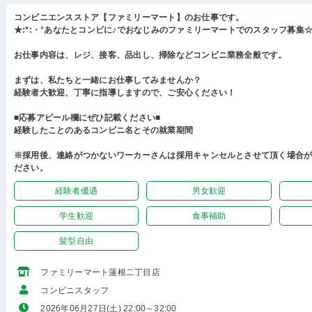
コンビニエンスストア【ファミリーマート】のお仕事です。
★:*:・°あなたとコンビに♪でおなじみのファミリーマートでのスタッフ募集☆:
お仕事内容は、レジ、接客、品出し、掃除などコンビニ業務全般です。
まずは、私たちと一緒にお仕事してみませんか？
経験者大歓迎、丁寧に指導しますので、ご安心ください！
■応募アピール欄にぜひ記載ください■
経験したことのあるコンビニ名とその就業期間
※採用後、連絡がつかないワーカーさんは採用キャンセルとさせて頂く場合
ださい。
経験者優遇
男女歓迎
学生歓迎
食事補助
髪型自由
ファミリーマート蓮根二丁目店
コンビニスタッフ
2026年06月27日(土) 22:00～32:00