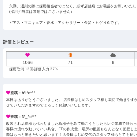
欠勤、遅刻の際は採用担当者ではなく、必ず店舗宛にお電話をお願いいたし
(採用担当者は常勤ではございません）
ピアス・マニキュア・香水・アクセサリー・金髪・ヒゲＮＧです。
評価とレビュー
1066
71
8
採用取消 13回
/評価入力 37%
投稿：h*l*o***
本日はありがとうございました。 店長様はじめスタッフ様も親切で働きやす
せていただきますのでよろしくお願いいたします。
投稿：3*_*o***
改装され店長様も代わりました為様子をみて動こうとしたらレジ業務で終わ
客様の流れや動いていい具合、FFの作成量、場所の配置もなんとなく把握し
際はもっと動きたいと思います！店長様はじめ交代のスタッフ様もとても良