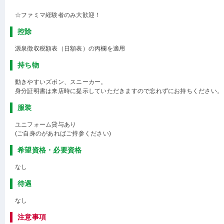
☆ファミマ経験者のみ大歓迎！
控除
源泉徴収税額表（日額表）の丙欄を適用
持ち物
動きやすいズボン、スニーカー。
身分証明書は来店時に提示していただきますので忘れずにお持ちください。
服装
ユニフォーム貸与あり
(ご自身のがあればご持参ください)
希望資格・必要資格
なし
待遇
なし
注意事項