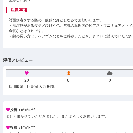
まかないあり
注意事項
対面接客をする際の一般的な身だしなみでお願いします。
・清潔感がある髪型／ひげや色、常識の範囲内のピアス・マニキュア／ネイル・ア
金髪などはＯＫです。
・髪の長い方は、ヘアゴムなどをご持参いただき、きれいに結んでいただき
評価とレビュー
20
8
0
採用取消 --回
/評価入力 96%
投稿：c*o*e***
楽しく働かせていただきました。 またよろしくお願いします。
投稿：h*n*k***