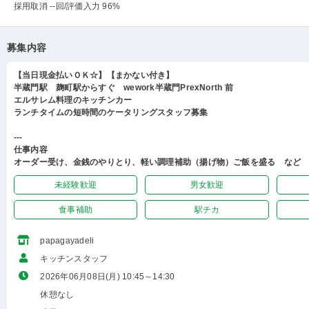
採用取消 --回
/評価入力 96%
募集内容
【当日現金払いＯＫ☆】【まかない付き】
半蔵門駅 麹町駅からすぐ wework半蔵門PrexNorth 前
エルサレム料理のキッチンカー
ランチタイムの短時間のケータリングスタッフ募集
---
仕事内容
オーダー受け、金銭のやりとり、軽い調理補助（揚げ物）ご飯を盛る など
未経験歓迎
男女歓迎
食事補助
駅チカ
papagayadeli
キッチンスタッフ
2026年06月08日(月) 10:45～14:30
休憩なし