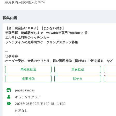
採用取消 --回
/評価入力 96%
募集内容
【当日現金払いＯＫ☆】【まかない付き】
半蔵門駅 麹町駅からすぐ wework半蔵門PrexNorth 前
エルサレム料理のキッチンカー
ランチタイムの短時間のケータリングスタッフ募集
---
仕事内容
オーダー受け、金銭のやりとり、軽い調理補助（揚げ物）ご飯を盛る など
未経験歓迎
男女歓迎
食事補助
駅チカ
papagayadeli
キッチンスタッフ
2026年06月22日(月) 10:45～14:30
休憩なし