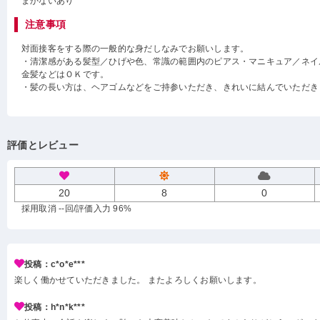
まかないあり
注意事項
対面接客をする際の一般的な身だしなみでお願いします。
・清潔感がある髪型／ひげや色、常識の範囲内のピアス・マニキュア／ネイル・ア
金髪などはＯＫです。
・髪の長い方は、ヘアゴムなどをご持参いただき、きれいに結んでいただき
評価とレビュー
20
8
0
採用取消 --回
/評価入力 96%
投稿：c*o*e***
楽しく働かせていただきました。 またよろしくお願いします。
投稿：h*n*k***