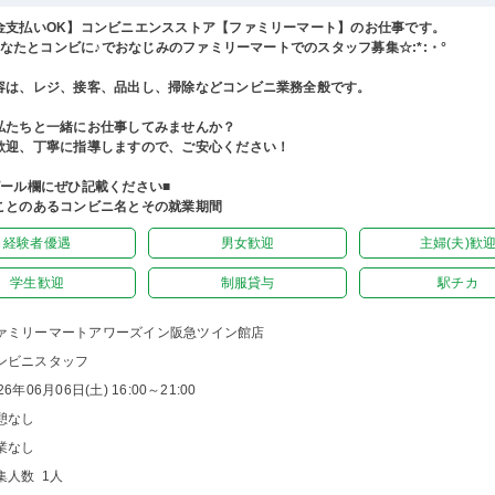
金支払いOK】コンビニエンスストア【ファミリーマート】のお仕事です。
°あなたとコンビに♪でおなじみのファミリーマートでのスタッフ募集☆:*:・°
容は、レジ、接客、品出し、掃除などコンビニ業務全般です。
私たちと一緒にお仕事してみませんか？
歓迎、丁寧に指導しますので、ご安心ください！
ピール欄にぜひ記載ください■
ことのあるコンビニ名とその就業期間
経験者優遇
男女歓迎
主婦(夫)歓
学生歓迎
制服貸与
駅チカ
ァミリーマートアワーズイン阪急ツイン館店
ンビニスタッフ
26年06月06日(土) 16:00～21:00
憩なし
業なし
集人数 1人