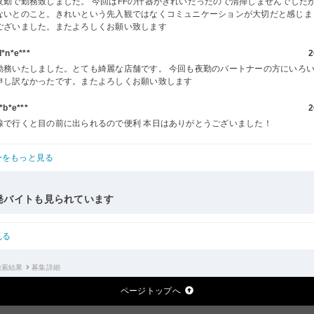
夜勤で勤務致しました。 今回はFFの什器がきれいだったので清掃しませんでした
ないとのこと。きれいという先入観ではなくコミュニケーションが大切だと感じま
ございました。またよろしくお願い致します
n*e***
2
勤務いたしました。とても綺麗な店舗です。 今回も夜勤のパートナーの方にいろ
申し訳なかったです。またよろしくお願い致します
b*e***
2
線で行くと目の前に出られるので便利 本日はありがとうございました！
ーをもっと見る
発バイトも見られています
見る
検索結果
募集詳細
ページトップへ