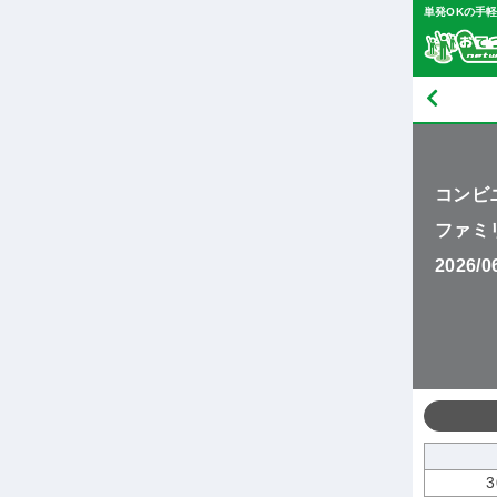
単発OKの手
コンビ
ファミ
2026/
3