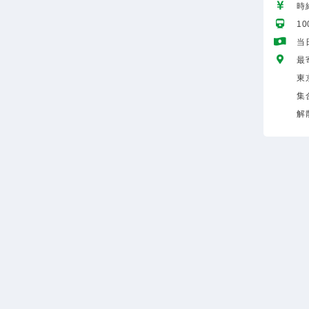
時給
1
当
最
東
集
解