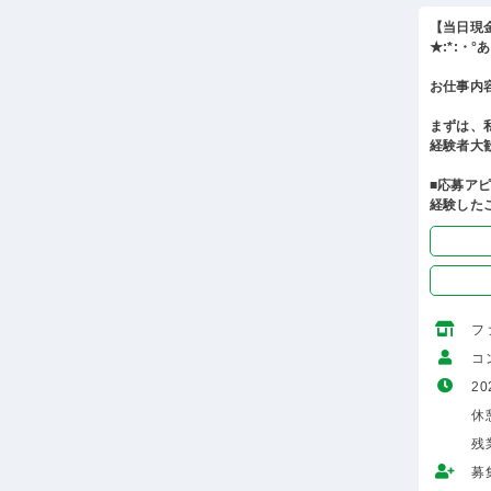
【当日現
★:*:・
お仕事内
まずは、
経験者大
■応募ア
経験した
フ
コ
20
休
残
募