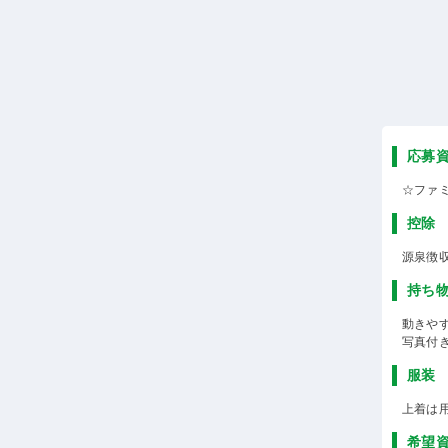
応募
☆ファ
控除
源泉徴
持ち
動きや
写真付
服装
上着は
希望