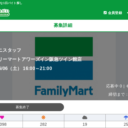
軽な1日バイト探し
会員登録
募集詳細
ニスタッフ
リーマートアワーズイン阪急ツイン館店
06/06（土） 16:00～21:00
応募中 0 |
締切まで：0
募集終了
098
282
19
2