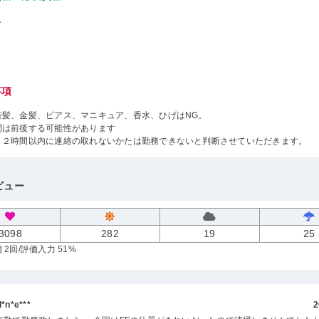
し
事項
茶髪、金髪、ピアス、マニキュア、香水、ひげはNG。
間は前後する可能性があります
１２時間以内に連絡の取れないかたは勤務できないと判断させていただきます。
ビュー
3098
282
19
25
 2回
/評価入力 51%
n*e***
2