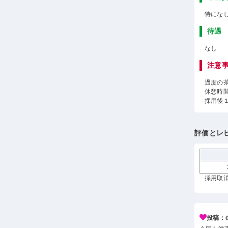
特にな
待遇
なし
注意
過度の
休憩時
採用後
評価とレ
採用取消
投稿：d*