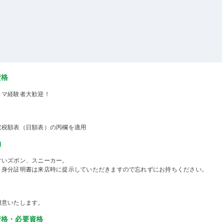
資格
ミマ経験者大歓迎！
収税額表（日額表）の丙欄を適用
物
すいズボン、スニーカー。
き身分証明書は来店時に提示していただきますので忘れずにお持ちください。
用意いたします。
資格・必要資格