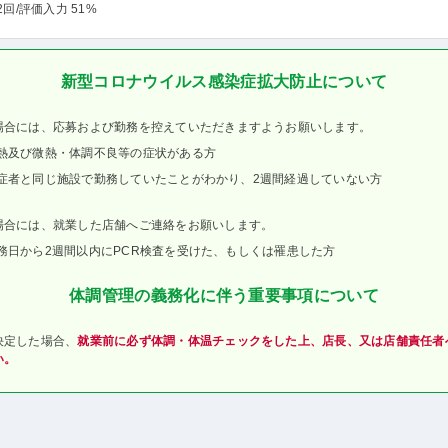
2回
/評価入力 51%
新型コロナウイルス感染症拡大防止について
場合には、応募および勤務を控えていただきますようお願いします。
熱及び微熱・体調不良等の症状がある方
症者と同じ施設で勤務していたことがわかり、2週間経過していない方
場合には、就業した店舗へご連絡をお願いします。
務日から2週間以内にPCR検査を受けた、もしくは罹患した方
体調管理の義務化に伴う重要事項について
決定した場合、
就業前に必ず体調・体温チェックをした上、店長、又は店舗責任者
い。