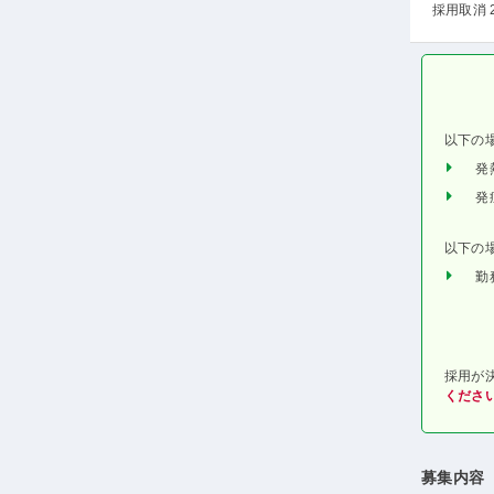
採用取消 
以下の
発
発
以下の
勤
採用が
くださ
募集内容