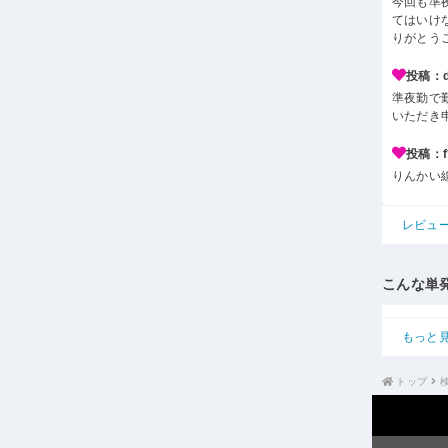
今回も準
てはいけ
りがとう
投稿：d*
準夜勤で
いただき
投稿：f*
りんかい
レビュ
こんな単
もっと
トップ