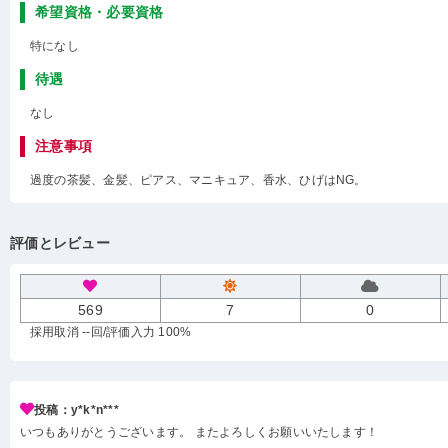
希望資格・必要資格
特になし
待遇
なし
注意事項
過度の茶髪、金髪、ピアス、マニキュア、香水、ひげはNG。
評価とレビュー
569
7
0
採用取消 --回
/評価入力 100%
投稿：y*k*n***
いつもありがとうございます。 またよろしくお願いいたします！