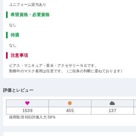
ユニフォーム貸与あり
希望資格・必要資格
なし
待遇
なし
注意事項
ピアス・マニキュア・香水・アクセサリーＮＧです。
勤務中のマスク着用は任意です。（ご自身の判断に委ねております）
評価とレビュー
1539
455
137
採用取消 6回
/評価入力 58%