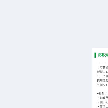
応募
ーーー
【応募
新型コ
以下に
採用後
評価を
■勤務
・勤務
・強い
・新型