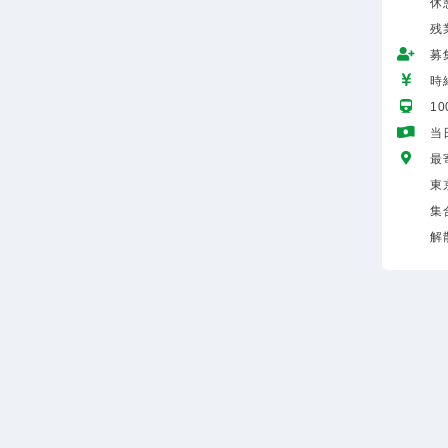
休
残
募
時給
1
当
最
東
集
解