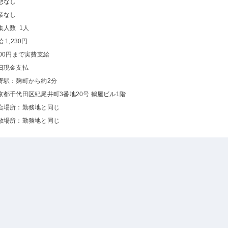
憩なし
業なし
集人数 1人
 1,230円
000円まで実費支給
日現金支払
寄駅：麹町から約2分
京都千代田区紀尾井町3番地20号 鶴屋ビル1階
合場所：勤務地と同じ
散場所：勤務地と同じ