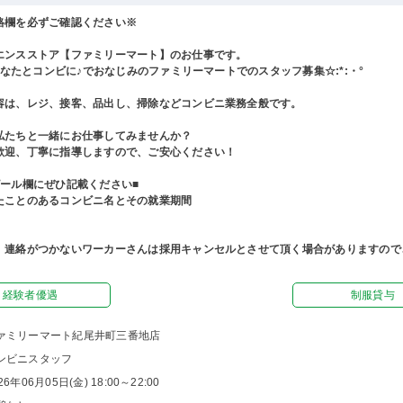
格欄を必ずご確認ください※
エンスストア【ファミリーマート】のお仕事です。
°あなたとコンビに♪でおなじみのファミリーマートでのスタッフ募集☆:*:・°
容は、レジ、接客、品出し、掃除などコンビニ業務全般です。
私たちと一緒にお仕事してみませんか？
歓迎、丁寧に指導しますので、ご安心ください！
ピール欄にぜひ記載ください■
たことのあるコンビニ名とその就業期間
、連絡がつかないワーカーさんは採用キャンセルとさせて頂く場合がありますので
経験者優遇
制服貸与
ァミリーマート紀尾井町三番地店
ンビニスタッフ
26年06月05日(金) 18:00～22:00