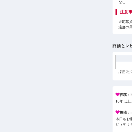
なし
注意
※応募
過度の
評価とレ
採用取消
投稿：i*
10年以
投稿：m*
本日もお
どうぞよ