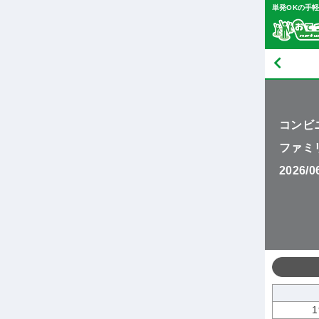
単発OKの手
コンビ
ファミ
2026/
1