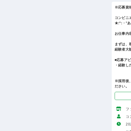
※応募資
コンビニ
★:*:・
お仕事内
まずは、
経験者大
■応募ア
・経験し
※採用後
ださい。
フ
コ
20