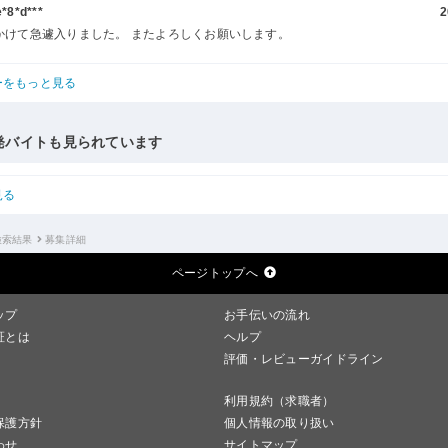
8*d***
2
かけて急遽入りました。 またよろしくお願いします。
ーをもっと見る
発バイトも見られています
見る
検索結果
募集詳細
ページトップへ
ップ
お手伝いの流れ
証とは
ヘルプ
評価・レビューガイドライン
利用規約（求職者）
保護方針
個人情報の取り扱い
わせ
サイトマップ