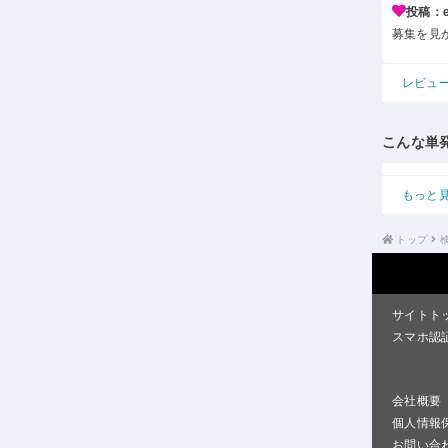
投稿：e*
募集を見
レビュ
こんな単
もっと
トップ
サイトト
スマホ認
会社概要
個人情報
お問い合