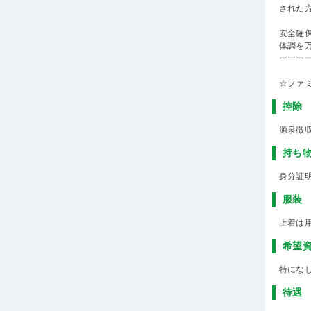
された
安全確
体調を
ーーー
☆ファ
控除
源泉徴
持ち
身分証
服装
上着は
希望
特にな
待遇