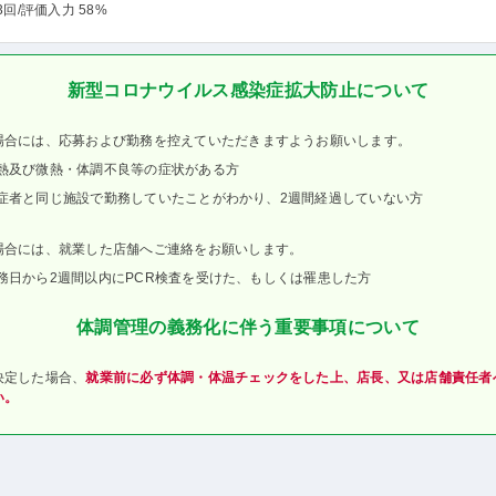
3回
/評価入力 58%
新型コロナウイルス感染症拡大防止について
場合には、応募および勤務を控えていただきますようお願いします。
熱及び微熱・体調不良等の症状がある方
症者と同じ施設で勤務していたことがわかり、2週間経過していない方
場合には、就業した店舗へご連絡をお願いします。
務日から2週間以内にPCR検査を受けた、もしくは罹患した方
体調管理の義務化に伴う重要事項について
決定した場合、
就業前に必ず体調・体温チェックをした上、店長、又は店舗責任者
い。