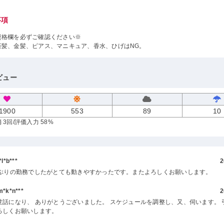
事項
資格欄を必ずご確認ください※
茶髪、金髪、ピアス、マニキュア、香水、ひげはNG。
ビュー
1900
553
89
10
 3回
/評価入力 58%
l*b***
2
上ぶりの勤務でしたがとても動きやすかったです。またよろしくお願いします。
k*n***
2
世話になり、 ありがとうございました。 スケジュールを調整し、又、伺います。 
ろしくお願いします。