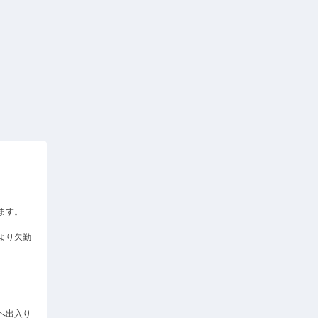
ます。
より欠勤
へ出入り