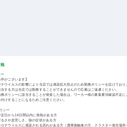
資格
ーー
条件がございます】
ロナウイルスの影響により当店では感染拡大防止のため勤務ポリシーを設けており
該当する方は当店では勤務することができませんので応募はご遠慮ください。
勤務ポリシーに該当することが発覚した場合は、ワーカー様の募集要項確認不足に
お付けすることになるためご注意ください。
ポリシー
予定日から14日間以内に発熱がある方
だるさや息苦しさ、咳の症状がある方
コロナウイルスに感染される恐れがある方（濃厚接触者の方、クラスター発生場所