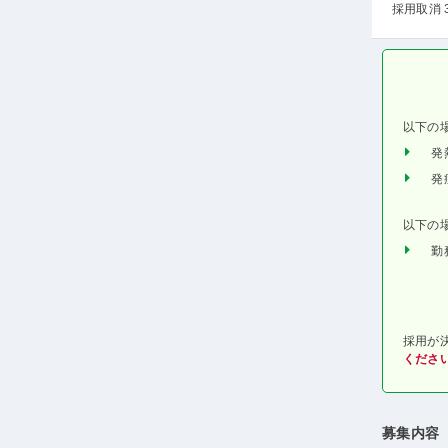
採用取消 
以下の
発
発
以下の
勤
採用が
くださ
募集内容