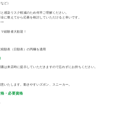
方など）
保と感染リスク軽減のため何卒ご理解ください。
万全に整えてから応募を検討していただけると幸いです。
ーー
ミマ経験者大歓迎！
収税額表（日額表）の丙欄を適用
物
明書は来店時に提示していただきますので忘れずにお持ちください。
用意いたします。動きやすいズボン、スニーカー。
資格・必要資格
し