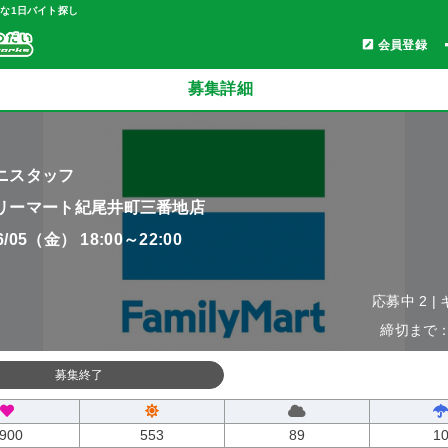
軽な1日バイト探し
会員登録
募集詳細
ニスタッフ
リーマート紀尾井町三番地店
06/05（金） 18:00～22:00
応募中 2 |
締切まで：0
募集終了
900
553
89
1