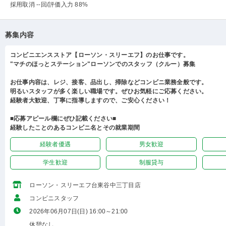
採用取消 --回
/評価入力 88%
募集内容
コンビニエンスストア【ローソン・スリーエフ】のお仕事です。
"マチのほっとステーション"ローソンでのスタッフ（クルー）募集
お仕事内容は、レジ、接客、品出し、掃除などコンビニ業務全般です。
明るいスタッフが多く楽しい職場です。ぜひお気軽にご応募ください。
経験者大歓迎、丁寧に指導しますので、ご安心ください！
■応募アピール欄にぜひ記載ください■
経験したことのあるコンビニ名とその就業期間
経験者優遇
男女歓迎
学生歓迎
制服貸与
ローソン・スリーエフ台東谷中三丁目店
コンビニスタッフ
2026年06月07日(日) 16:00～21:00
休憩なし