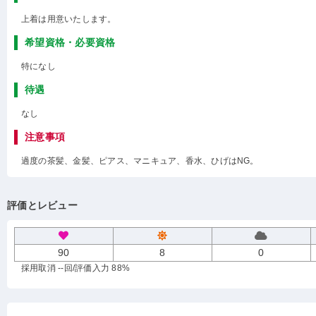
上着は用意いたします。
希望資格・必要資格
特になし
待遇
なし
注意事項
過度の茶髪、金髪、ピアス、マニキュア、香水、ひげはNG。
評価とレビュー
90
8
0
採用取消 --回
/評価入力 88%