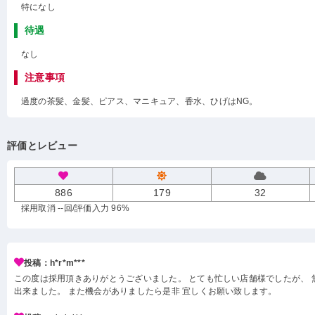
特になし
待遇
なし
注意事項
過度の茶髪、金髪、ピアス、マニキュア、香水、ひげはNG。
評価とレビュー
886
179
32
採用取消 --回
/評価入力 96%
投稿：h*r*m***
この度は採用頂きありがとうございました。 とても忙しい店舗様でしたが、 
出来ました。 また機会がありましたら是非 宜しくお願い致します。