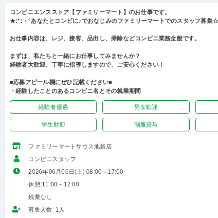
コンビニエンスストア【ファミリーマート】のお仕事です。
★:*:・°あなたとコンビに♪でおなじみのファミリーマートでのスタッフ募集☆:
お仕事内容は、レジ、接客、品出し、掃除などコンビニ業務全般です。
まずは、私たちと一緒にお仕事してみませんか？
経験者大歓迎、丁寧に指導しますので、ご安心ください！
■応募アピール欄にぜひ記載ください■
・経験したことのあるコンビニ名とその就業期間
経験者優遇
男女歓迎
学生歓迎
制服貸与
ファミリーマートサウス池袋店
コンビニスタッフ
2026年06月06日(土) 08:00～17:00
休憩:11:00～12:00
残業なし
募集人数 1人