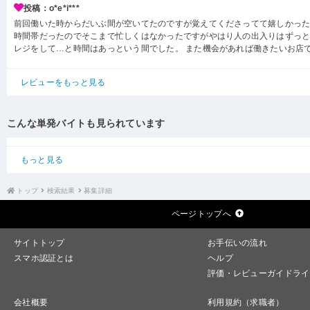
投稿：o*e*i***
前回働いた時からだいぶ間が空いてたのですが覚えてくださってて嬉しかった
時間帯だったのでそこまで忙しくはなかったですがやはり人の出入りはずっと
レジをして…と時間はあっという間でした。 また機会があれば働きたいお店
レビューをもっと見る
こんな単発バイトも見られています
もっと見る
トップ
検索結果
募集詳細
ページトップへ
サイトトップ
お手伝いの流れ
スマホ認証とは
ヘルプ
評価・レビューガイドライ
会社概要
利用規約（求職者）