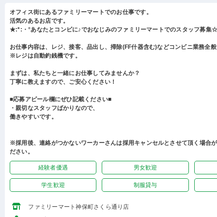
オフィス街にあるファミリーマートでのお仕事です。
活気のあるお店です。
★:*:・°あなたとコンビに♪でおなじみのファミリーマートでのスタッフ募集☆:
お仕事内容は、レジ、接客、品出し、掃除(FF什器含む)などコンビニ業務全
※レジは自動釣銭機です。
まずは、私たちと一緒にお仕事してみませんか？
丁寧に教えますので、ご安心ください！
■応募アピール欄にぜひ記載ください■
・親切なスタッフばかりなので、
働きやすいです。
※採用後、連絡がつかないワーカーさんは採用キャンセルとさせて頂く場合
ださい。
経験者優遇
男女歓迎
学生歓迎
制服貸与
ファミリーマート神保町さくら通り店