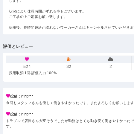
します。
状況により休憩時間がずれる事もございます。
ご了承の上ご応募お願い致します。
採用後、長時間連絡が取れないワーカーさんはキャンセルさせていただきま
評価とレビュー
524
32
2
採用取消 1回
/評価入力 100%
投稿：i*l*b***
今回もスタッフさんも優しく働きやすかったです。またよろしくお願いしま
投稿：i*l*b***
トラブルで店長さん大変そうでしたが勤務はとても動き安く働きやすかった
す。