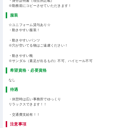
・身分証明書（現住所記載）
※勤務前にコピーさせていただきます！
服装
☆ユニフォーム貸与あり☆
・動きやすい服装！
・動きやすいパンツ
※穴が空いてる物はご遠慮ください！
・動きやすい靴
※サンダル（素足が出るもの）不可、ハイヒール不可
希望資格・必要資格
なし
待遇
・休憩時は広い事務所でゆっくり
リラックスできます！！
・交通費支給有！！
注意事項