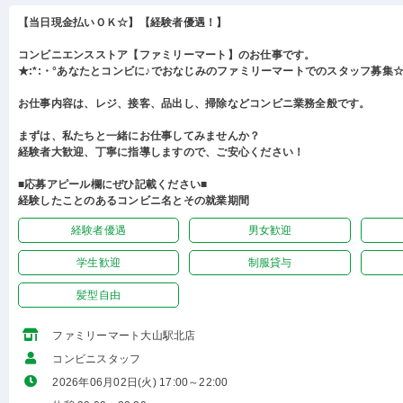
【当日現金払いＯＫ☆】【経験者優遇！】
コンビニエンスストア【ファミリーマート】のお仕事です。
★:*:・°あなたとコンビに♪でおなじみのファミリーマートでのスタッフ募集☆:
お仕事内容は、レジ、接客、品出し、掃除などコンビニ業務全般です。
まずは、私たちと一緒にお仕事してみませんか？
経験者大歓迎、丁寧に指導しますので、ご安心ください！
■応募アピール欄にぜひ記載ください■
経験したことのあるコンビニ名とその就業期間
経験者優遇
男女歓迎
学生歓迎
制服貸与
髪型自由
ファミリーマート大山駅北店
コンビニスタッフ
2026年06月02日(火) 17:00～22:00