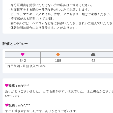
・身分証明書を提示いただけない方の応募はご遠慮ください。
・対面接客をする際の一般的な身だしなみでお願いします。
・ピアス、マニキュア／ネイル、香水、アクセサリー類はご遠慮ください。
・清潔感がある髪型／ひげはNG。
・髪の長い方は、ヘアゴムなどをご持参いただき、きれいに結んでいただき
・休憩時間は都合により前後することがあります。
評価とレビュー
342
185
42
採用取消 2回
/評価入力 70%
投稿：m*t*l***
ありがとうございました。 とても働きやすい環境でした。 また機会がござい
いたします。
投稿：m*s*.***
すごく働きやすかったです。ありがとうございます。