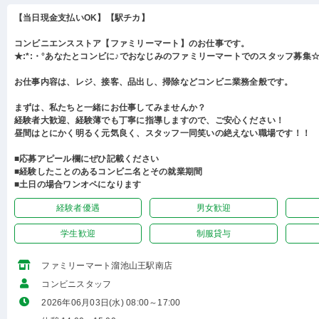
【当日現金支払いOK】【駅チカ】
コンビニエンスストア【ファミリーマート】のお仕事です。
★:*:・°あなたとコンビに♪でおなじみのファミリーマートでのスタッフ募集☆:
お仕事内容は、レジ、接客、品出し、掃除などコンビニ業務全般です。
まずは、私たちと一緒にお仕事してみませんか？
経験者大歓迎、経験薄でも丁寧に指導しますので、ご安心ください！
昼間はとにかく明るく元気良く、スタッフ一同笑いの絶えない職場です！！
■応募アピール欄にぜひ記載ください
■経験したことのあるコンビニ名とその就業期間
■土日の場合ワンオペになります
経験者優遇
男女歓迎
学生歓迎
制服貸与
ファミリーマート溜池山王駅南店
コンビニスタッフ
2026年06月03日(水) 08:00～17:00