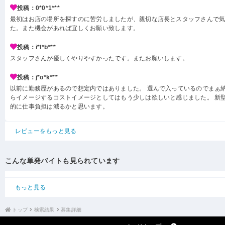
投稿：0*0*1***
最初はお店の場所を探すのに苦労しましたが、親切な店長とスタッフさんで
た。また機会があれば宜しくお願い致します。
投稿：i*l*b***
スタッフさんが優しくやりやすかったです。またお願いします。
投稿：j*o*k***
以前に勤務歴があるので想定内ではありました。 選んで入っているのでまぁ
らイメージするコストイメージとしてはもう少しは欲しいと感じました。 新型
的に仕事負担は減るかと思います。
レビューをもっと見る
こんな単発バイトも見られています
もっと見る
トップ
検索結果
募集詳細