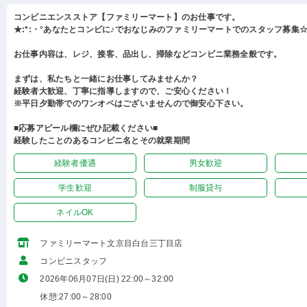
コンビニエンスストア【ファミリーマート】のお仕事です。
★:*:・°あなたとコンビに♪でおなじみのファミリーマートでのスタッフ募集☆:
お仕事内容は、レジ、接客、品出し、掃除などコンビニ業務全般です。
まずは、私たちと一緒にお仕事してみませんか？
経験者大歓迎、丁寧に指導しますので、ご安心ください！
※平日夕勤帯でのワンオペはございませんので御安心下さい。
■応募アピール欄にぜひ記載ください■
経験したことのあるコンビニ名とその就業期間
経験者優遇
男女歓迎
学生歓迎
制服貸与
ネイルOK
ファミリーマート文京目白台三丁目店
コンビニスタッフ
2026年06月07日(日) 22:00～32:00
休憩:27:00～28:00