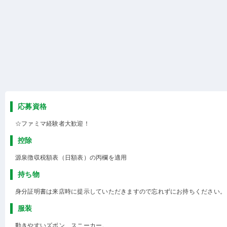
応募資格
☆ファミマ経験者大歓迎！
控除
源泉徴収税額表（日額表）の丙欄を適用
持ち物
身分証明書は来店時に提示していただきますので忘れずにお持ちください。
服装
動きやすいズボン、スニーカー。