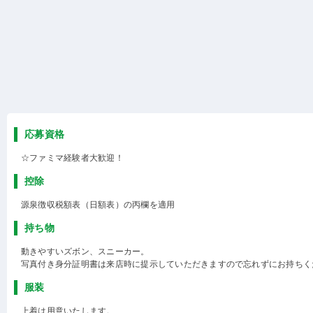
応募資格
☆ファミマ経験者大歓迎！
控除
源泉徴収税額表（日額表）の丙欄を適用
持ち物
動きやすいズボン、スニーカー。
写真付き身分証明書は来店時に提示していただきますので忘れずにお持ちく
服装
上着は用意いたします。