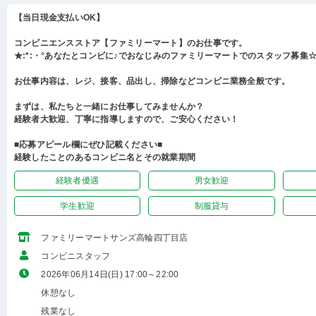
【当日現金支払いOK】
コンビニエンスストア【ファミリーマート】のお仕事です。
★:*:・°あなたとコンビに♪でおなじみのファミリーマートでのスタッフ募集☆:
お仕事内容は、レジ、接客、品出し、掃除などコンビニ業務全般です。
まずは、私たちと一緒にお仕事してみませんか？
経験者大歓迎、丁寧に指導しますので、ご安心ください！
■応募アピール欄にぜひ記載ください■
経験したことのあるコンビニ名とその就業期間
経験者優遇
男女歓迎
学生歓迎
制服貸与
ファミリーマートサンズ高輪四丁目店
コンビニスタッフ
2026年06月14日(日) 17:00～22:00
休憩なし
残業なし