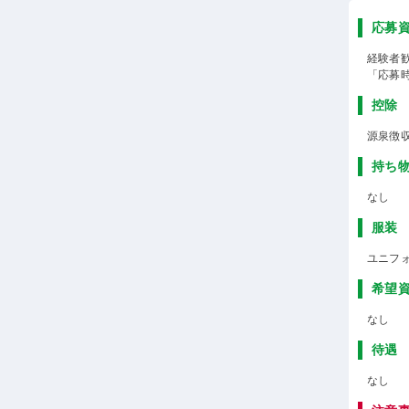
応募
経験者
「応募
控除
源泉徴
持ち
なし
服装
ユニフ
希望
なし
待遇
なし