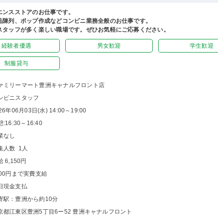
エンスストアのお仕事です。
品陳列、ポップ作成などコンビニ業務全般のお仕事です。
スタッフが多く楽しい職場です。ぜひお気軽にご応募ください。
経験者優遇
男女歓迎
学生歓迎
制服貸与
ァミリーマート豊洲キャナルフロント店
ンビニスタッフ
26年06月03日(水) 14:00～19:00
:16:30～16:40
業なし
集人数 1人
 6,150円
000円まで実費支給
日現金支払
寄駅：豊洲から約10分
京都江東区豊洲5丁目6ー52 豊洲キャナルフロント