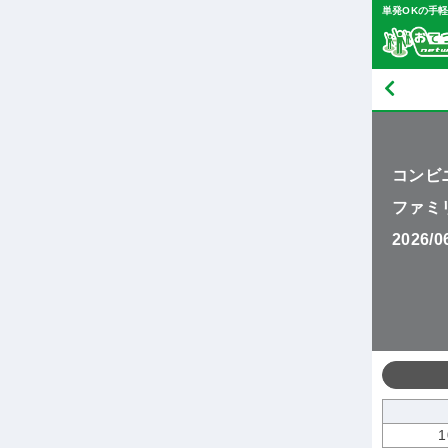
単発OKの手
コンビ
ファミ
2026/
1