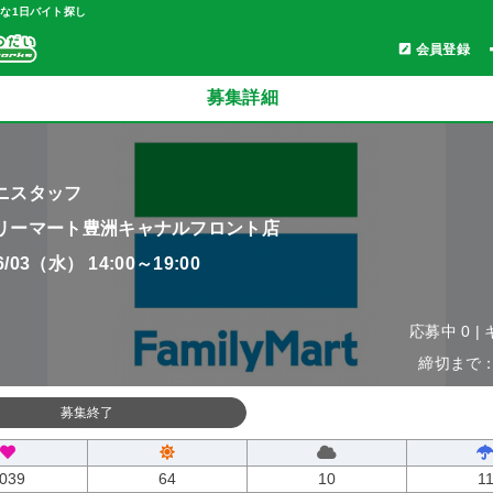
軽な1日バイト探し
会員登録
募集詳細
ニスタッフ
リーマート豊洲キャナルフロント店
06/03（水） 14:00～19:00
応募中 0 |
締切まで：0
募集終了
039
64
10
1