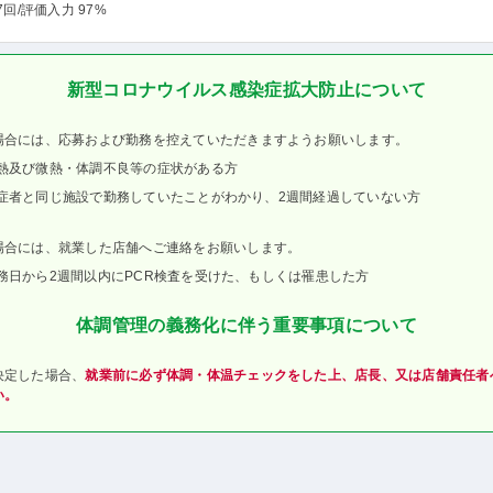
7回
/評価入力 97%
新型コロナウイルス感染症拡大防止について
場合には、応募および勤務を控えていただきますようお願いします。
熱及び微熱・体調不良等の症状がある方
症者と同じ施設で勤務していたことがわかり、2週間経過していない方
場合には、就業した店舗へご連絡をお願いします。
務日から2週間以内にPCR検査を受けた、もしくは罹患した方
体調管理の義務化に伴う重要事項について
決定した場合、
就業前に必ず体調・体温チェックをした上、店長、又は店舗責任者
い。