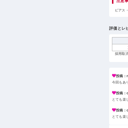
注意
ピアス
評価とレ
採用取消
投稿：r*
今回もあ
投稿：c*
とても楽
投稿：c*
とても楽