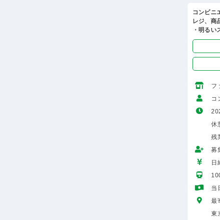
コンビニ
レジ、商
・明るい
フ
コ
20
休憩
残
募
日給
1
当
最
東