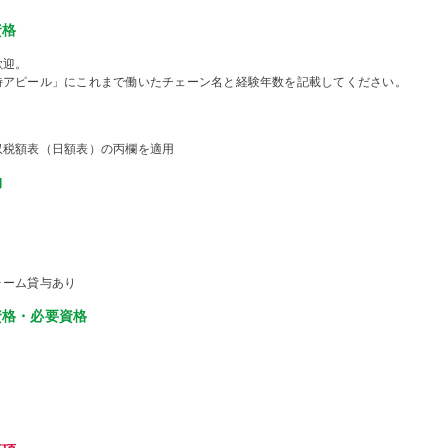
資格
歓迎。
時アピール」にこれまで働いたチェーン名と経験年数を記載してください。
収税額表（日額表）の丙欄を適用
物
ォーム貸与あり
資格・必要資格