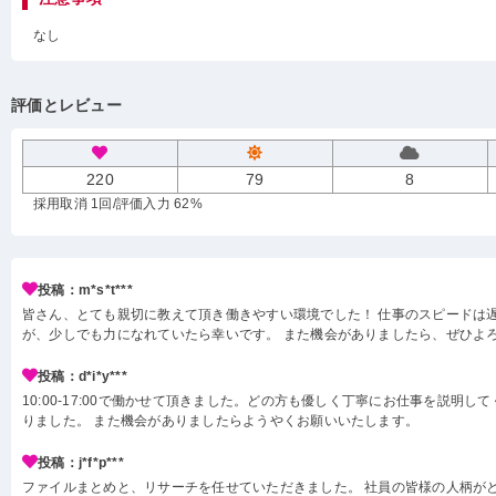
なし
評価とレビュー
220
79
8
採用取消 1回
/評価入力 62%
投稿：m*s*t***
皆さん、とても親切に教えて頂き働きやすい環境でした！ 仕事のスピードは
が、少しでも力になれていたら幸いです。 また機会がありましたら、ぜひよろ
投稿：d*i*y***
10:00-17:00で働かせて頂きました。どの方も優しく丁寧にお仕事を説明し
りました。 また機会がありましたらようやくお願いいたします。
投稿：j*f*p***
ファイルまとめと、リサーチを任せていただきました。 社員の皆様の人柄が