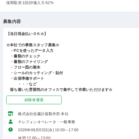
採用取消 1回
/評価入力 62%
募集内容
【当日現金払いＯＫ☆】
☆本社での事務スタッフ募集☆
・PCを使ったデータ入力
・書類のチェック
・書類のファイリング
・フロー図の製本
・シールのカッティング・貼付
・出張準備サポート
・・・など
落ち着いた雰囲気のオフィスで集中して作業いただけます☆
経験者優遇
株式会社佐藤計器製作所 本社
テレフォンオペレータ・一般事務
2026年06月03日(水) 10:00～17:00
休憩:12:00～13:00