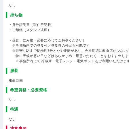
なし
持ち物
・身分証明書（現住所記載）
・ご印鑑（スタンプ式可）
・昼食、飲み物（必要に応じてご持参ください）
※事務所内での昼食可／昼食時の外出も可能です
※最寄り駅まで徒歩約7分とやや距離があり、会社周辺に飲食店が少ない
特に天候が悪い日などはあらかじめご用意いただくことをおすすめしま
※事務所内にて 冷蔵庫・電子レンジ・電気ポット をご利用いただけま
服装
服装自由
希望資格・必要資格
なし
待遇
なし
注意事項