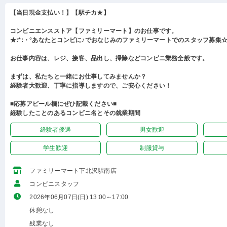
【当日現金支払い！】【駅チカ★】
コンビニエンスストア【ファミリーマート】のお仕事です。
★:*:・°あなたとコンビに♪でおなじみのファミリーマートでのスタッフ募集☆:
お仕事内容は、レジ、接客、品出し、掃除などコンビニ業務全般です。
まずは、私たちと一緒にお仕事してみませんか？
経験者大歓迎、丁寧に指導しますので、ご安心ください！
■応募アピール欄にぜひ記載ください■
経験したことのあるコンビニ名とその就業期間
経験者優遇
男女歓迎
学生歓迎
制服貸与
ファミリーマート下北沢駅南店
コンビニスタッフ
2026年06月07日(日) 13:00～17:00
休憩なし
残業なし