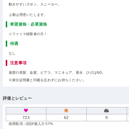
動きやすいズボン、スニーカー。
上着は用意いたします。
希望資格・必要資格
☆ファミマ経験者の方！
待遇
なし
注意事項
過度の茶髪、金髪、ピアス、マニキュア、香水、ひげはNG。
※身分証明書と印鑑を忘れずにお持ちください。
評価とレビュー
723
62
9
採用取消 --回
/評価入力 57%