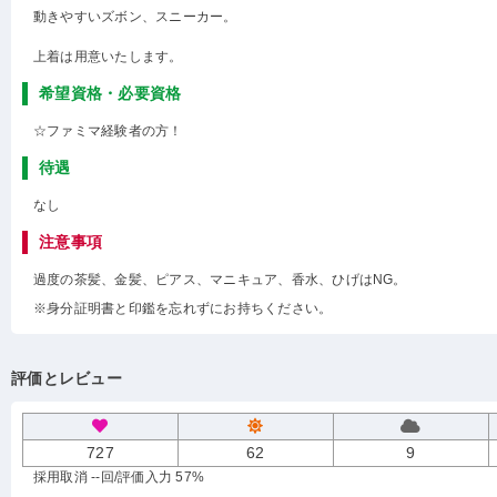
動きやすいズボン、スニーカー。
上着は用意いたします。
希望資格・必要資格
☆ファミマ経験者の方！
待遇
なし
注意事項
過度の茶髪、金髪、ピアス、マニキュア、香水、ひげはNG。
※身分証明書と印鑑を忘れずにお持ちください。
評価とレビュー
727
62
9
採用取消 --回
/評価入力 57%