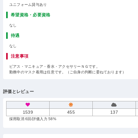
ユニフォーム貸与あり
希望資格・必要資格
なし
待遇
なし
注意事項
ピアス・マニキュア・香水・アクセサリーＮＧです。
勤務中のマスク着用は任意です。（ご自身の判断に委ねております）
評価とレビュー
1539
455
137
採用取消 6回
/評価入力 58%