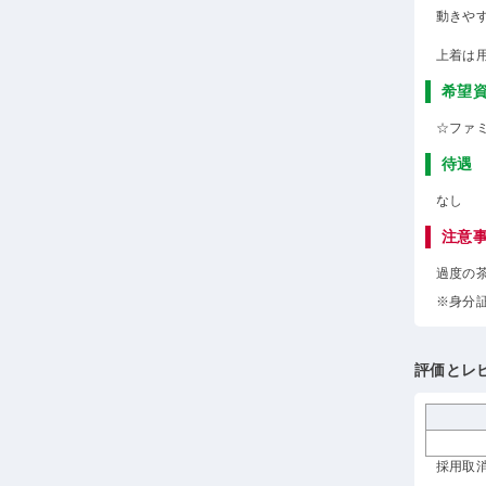
動きや
上着は
希望
☆ファ
待遇
なし
注意
過度の
※身分
評価とレ
採用取消 