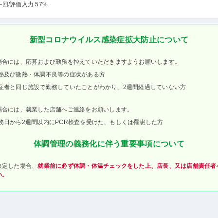
-回
/評価入力 57%
新型コロナウイルス感染症拡大防止について
場合には、応募および勤務を控えていただきますようお願いします。
熱及び微熱・体調不良等の症状がある方
症者と同じ施設で勤務していたことがわかり、2週間経過していない方
場合には、就業した店舗へご連絡をお願いします。
務日から2週間以内にPCR検査を受けた、もしくは罹患した方
体調管理の義務化に伴う重要事項について
決定した場合、
就業前に必ず体調・体温チェックをした上、店長、又は店舗責任者
い。