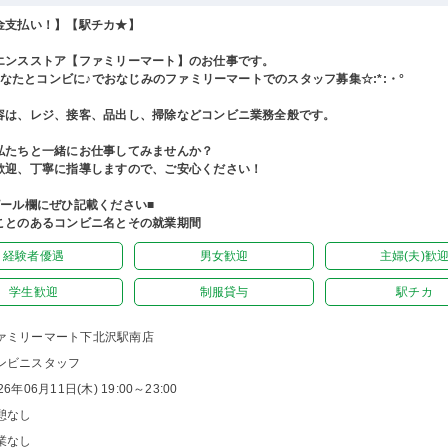
金支払い！】【駅チカ★】
エンスストア【ファミリーマート】のお仕事です。
°あなたとコンビに♪でおなじみのファミリーマートでのスタッフ募集☆:*:・°
容は、レジ、接客、品出し、掃除などコンビニ業務全般です。
私たちと一緒にお仕事してみませんか？
歓迎、丁寧に指導しますので、ご安心ください！
ピール欄にぜひ記載ください■
ことのあるコンビニ名とその就業期間
経験者優遇
男女歓迎
主婦(夫)歓
学生歓迎
制服貸与
駅チカ
ァミリーマート下北沢駅南店
ンビニスタッフ
26年06月11日(木) 19:00～23:00
憩なし
業なし