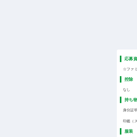
応募
☆ファ
控除
なし
持ち
身分証
印鑑（
服装