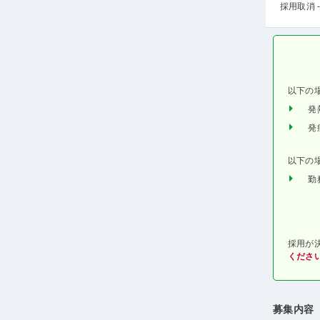
採用取消 -
以下の
発
発
以下の
勤
採用が
くださ
募集内容