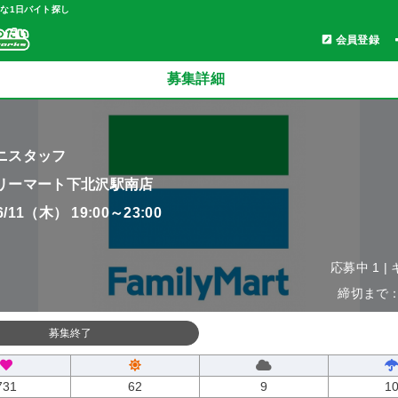
軽な1日バイト探し
会員登録
募集詳細
ニスタッフ
リーマート下北沢駅南店
06/11（木） 19:00～23:00
応募中 1 |
締切まで：0
募集終了
731
62
9
1