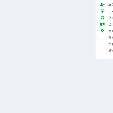
募
日給
交
当
最
東
集
解