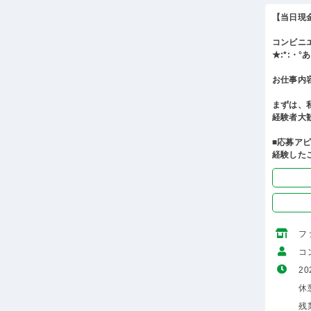
【当日現
コンビニ
★:*:・
お仕事内
まずは、
経験者大
■応募ア
経験した
フ
コ
20
休
残