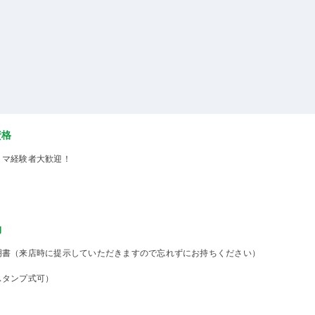
資格
ミマ経験者大歓迎！
物
明書（来店時に提示していただきますので忘れずにお持ちください）
スタンプ式可）