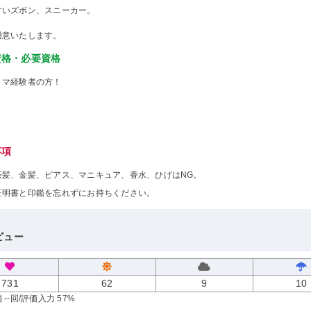
すいズボン、スニーカー。
用意いたします。
資格・必要資格
ミマ経験者の方！
事項
茶髪、金髪、ピアス、マニキュア、香水、ひげはNG。
証明書と印鑑を忘れずにお持ちください。
ビュー
731
62
9
10
--回
/評価入力 57%