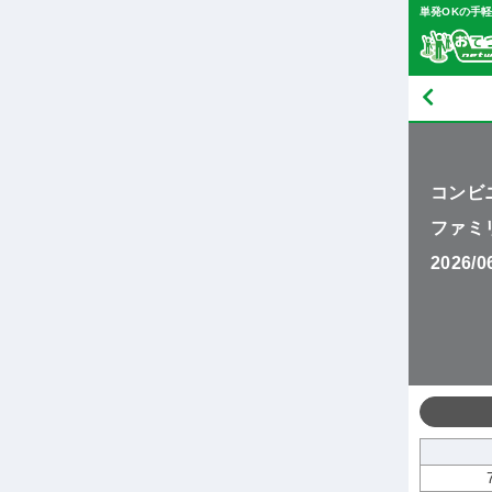
単発OKの手
コンビ
ファミ
2026/