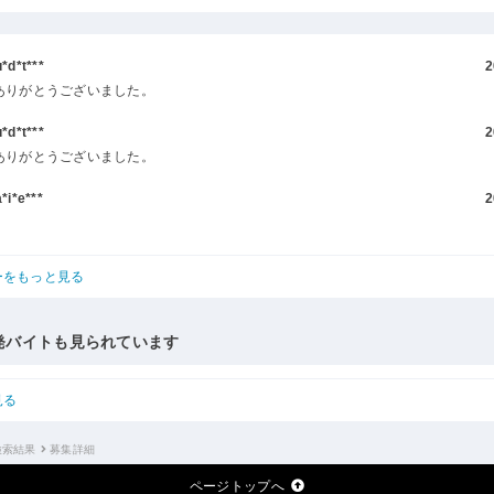
d*t***
2
ありがとうございました。
d*t***
2
ありがとうございました。
i*e***
2
ーをもっと見る
発バイトも見られています
見る
検索結果
募集詳細
ページトップへ