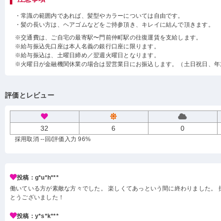
・常識の範囲内であれば、髪型やカラーについては自由です。
・髪の長い方は、ヘアゴムなどをご持参頂き、キレイに結んで頂きます。
※交通費は、ご自宅の最寄駅〜門前仲町駅の往復運賃を支給します。
※給与振込先口座は本人名義の銀行口座に限ります。
※給与振込は、土曜日締め／翌週火曜日となります。
※火曜日が金融機関休業の場合は翌営業日にお振込します。（土日祝日、年
評価とレビュー
32
6
0
採用取消 --回
/評価入力 96%
投稿：g*u*h***
働いている方が素敵な方々でした。 楽しくてあっという間に終わりました。 
とうございました！
投稿：y*s*k***