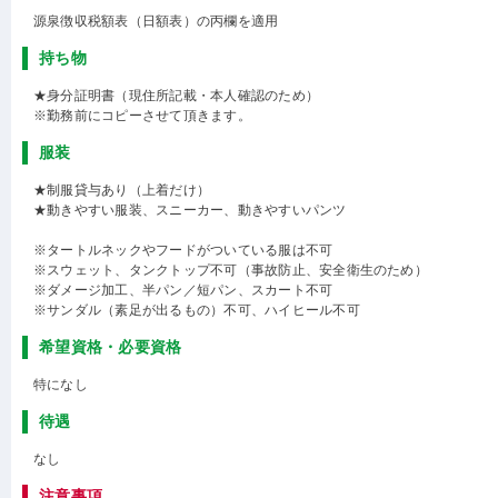
源泉徴収税額表（日額表）の丙欄を適用
持ち物
★身分証明書（現住所記載・本人確認のため）
※勤務前にコピーさせて頂きます。
服装
★制服貸与あり（上着だけ）
★動きやすい服装、スニーカー、動きやすいパンツ
※タートルネックやフードがついている服は不可
※スウェット、タンクトップ不可（事故防止、安全衛生のため）
※ダメージ加工、半パン／短パン、スカート不可
※サンダル（素足が出るもの）不可、ハイヒール不可
希望資格・必要資格
特になし
待遇
なし
注意事項