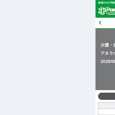
単発OKの手
介護・
アネラ
2026/