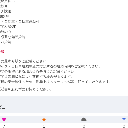
現金支払い
験歓迎
ーク歓迎
務OK
ク・自動車・自転車通勤可
間相談OK
勤務のみ
に必要な備品貸与
ッパ貸与
事項
時に最寄り駅をご記載ください。
バイク・自転車通勤希望の方は片道の通勤時間をご記載ください。
時間の希望がある場合は応募時にご記載ください。
時間は業務状況により前後する場合があります。
者様の安全確保のため、勤務中はスタッフの指示に従っていただきます。
証明書を忘れずにお持ちください。
ビュー
7
1
0
0