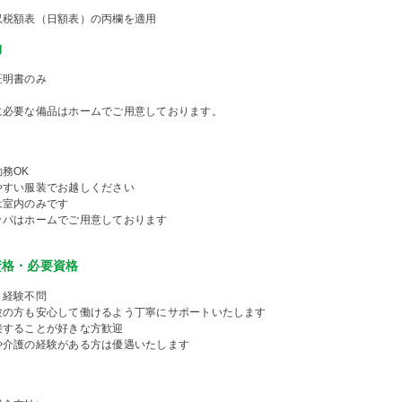
収税額表（日額表）の丙欄を適用
物
証明書のみ
に必要な備品はホームでご用意しております。
務OK
やすい服装でお越しください
は室内のみです
ッパはホームでご用意しております
資格・必要資格
・経験不問
験の方も安心して働けるよう丁寧にサポートいたします
接することが好きな方歓迎
や介護の経験がある方は優遇いたします