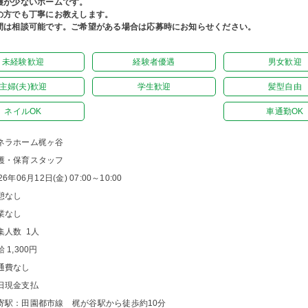
護が少ないホームです。
の方でも丁寧にお教えします。
間は相談可能です。ご希望がある場合は応募時にお知らせください。
未経験歓迎
経験者優遇
男女歓迎
主婦(夫)歓迎
学生歓迎
髪型自由
ネイルOK
車通勤OK
ネラホーム梶ヶ谷
護・保育スタッフ
26年06月12日(金) 07:00～10:00
憩なし
業なし
集人数 1人
 1,300円
通費なし
日現金支払
寄駅：田園都市線 梶が谷駅から徒歩約10分