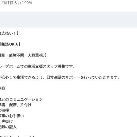
-回
/評価入力 100%
金支払い！】
間相談OK★】
性別・経験不問！人柄重視♪】
ループホームでの生活支援スタッフ募集です。
が安心して生活できるよう、日常生活のサポートを行っていただきます。
内容
様とのコミュニケーション
準備、配膳、片付け
の清掃
家事のお手伝い
、声掛け
記録の記入