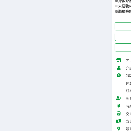
※身体介
※未経験
※勤務時
ア
介
20
休
残
募
時給
交
当
最