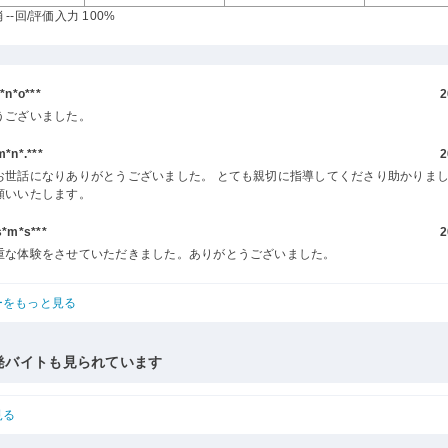
--回
/評価入力 100%
n*o***
2
うございました。
n*.***
2
お世話になりありがとうございました。 とても親切に指導してくださり助かりまし
願いいたします。
m*s***
2
重な体験をさせていただきました。ありがとうございました。
ーをもっと見る
発バイトも見られています
見る