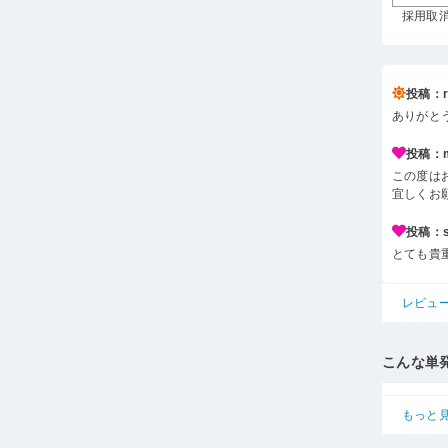
採用取消 
投稿：r*
ありがと
投稿：m*
この度は
宜しくお
投稿：s*
とても貴
レビュ
こんな単
もっと