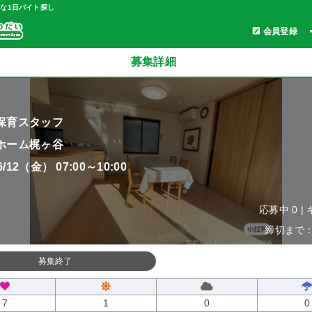
軽な1日バイト探し
会員登録
募集詳細
保育スタッフ
ホーム梶ヶ谷
06/12（金） 07:00～10:00
応募中 0 |
締切まで：0
募集終了
7
1
0
0