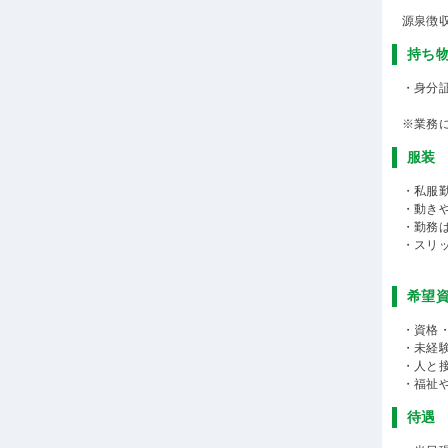
源泉徴
持ち
・身分
※業務
服装
・私服勤
・動き
・勤務
・スリ
希望
・資格
・未経
・人と
・福祉
待遇