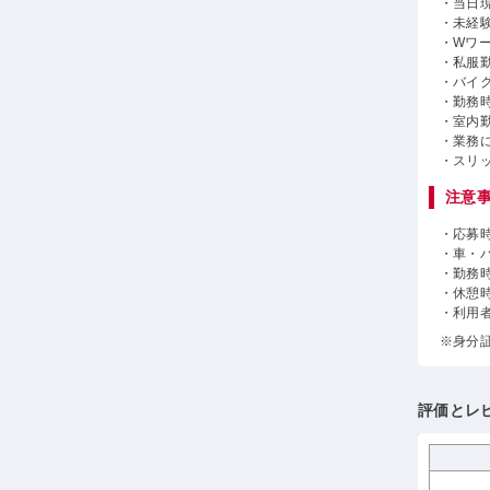
・当日
・未経
・Wワ
・私服勤
・バイ
・勤務時
・室内
・業務
・スリ
注意
・応募
・車・
・勤務
・休憩
・利用
※身分
評価とレ