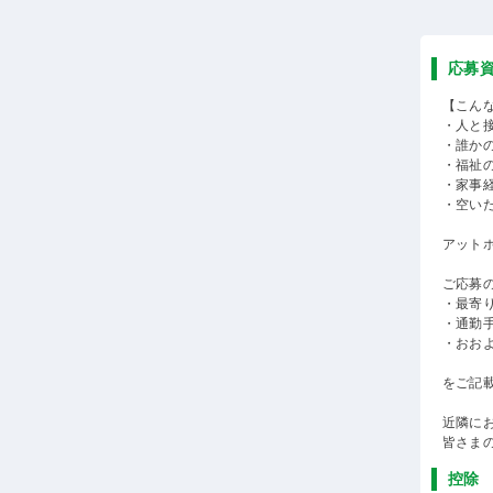
応募
【こん
・人と
・誰か
・福祉
・家事
・空い
アット
ご応募
・最寄
・通勤
・おお
をご記
近隣に
皆さま
控除