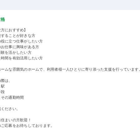
資格
な方におすすめ】
接することが好きな方
の役に立つ仕事がしたい方
のお仕事に興味がある方
経験を活かしたい方
た時間を有効活用したい方
ホームな雰囲気のホームで、利用者様一人ひとりに寄り添った支援を行っています
の際は、
り駅
手段
よその通勤時間
載ください。
お住まいの方歓迎！
のご応募をお待ちしております。